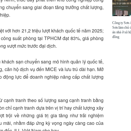
đang chuyển sang giai đoạn tăng trưởng chất lượng,
hiệp.
Công ty Sơn
Sơn làm chủ 
t với hơn 21,2 triệu lượt khách quốc tế năm 2025;
án nhà ở xã hộ
đồng
5, công suất phòng tại TPHCM đạt 83%, giá phòng
ng vượt mức trước đại dịch.
u khách sạn chuyển sang mô hình quản lý quốc tế,
, căn hộ dịch vụ đến MICE và lưu trú dài hạn. Mở
tạo động lực để doanh nghiệp nâng cấp chất lượng
từ cạnh tranh theo số lượng sang cạnh tranh bằng
 chỉ cạnh tranh dựa trên vị trí hay chất lượng xây
t trội về những giá trị gia tăng như trải nghiệm
ậu mãi, nhằm đáp ứng kỳ vọng ngày càng cao của
iám đốc JLL Việt Nam cho hay.