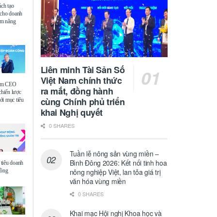
ách tạo
 cho doanh
iệm năng
Liên minh Tài Sản Số
Việt Nam chính thức
ệm CEO
ra mắt, đồng hành
chiến lược
cùng Chính phủ triển
i mục tiêu
khai Nghị quyết
0 SHARES
Tuần lễ nông sản vùng miền –
Bình Đông 2026: Kết nối tinh hoa
tiêu doanh
đồng
nông nghiệp Việt, lan tỏa giá trị
văn hóa vùng miền
0 SHARES
Khai mạc Hội nghị Khoa học và