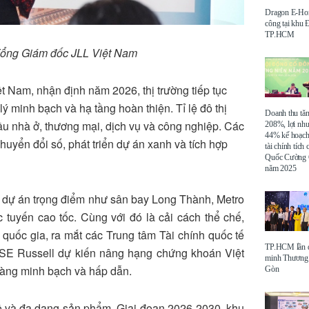
Dragon E-Ho
công tại khu
TP.HCM
Tổng Giám đốc JLL Việt Nam
 Nam, nhận định năm 2026, thị trường tiếp tục
lý minh bạch và hạ tầng hoàn thiện. Tỉ lệ đô thị
Doanh thu tă
u nhà ở, thương mại, dịch vụ và công nghiệp. Các
208%, lợi nh
44% kế hoạch
yển đổi số, phát triển dự án xanh và tích hợp
tài chính tích
Quốc Cường 
năm 2025
oạt dự án trọng điểm như sân bay Long Thành, Metro
tuyến cao tốc. Cùng với đó là cải cách thể chế,
g quốc gia, ra mắt các Trung tâm Tài chính quốc tế
TP.HCM lần đ
SE Russell dự kiến nâng hạng chứng khoán Việt
minh Thương 
càng minh bạch và hấp dẫn.
Gòn
mô và đa dạng sản phẩm. Giai đoạn 2026-2030, khu