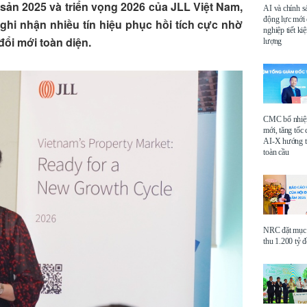
sản 2025 và triển vọng 2026 của JLL Việt Nam,
AI và chính s
động lực mới
ghi nhận nhiều tín hiệu phục hồi tích cực nhờ
nghiệp tiết k
đổi mới toàn diện.
lượng
CMC bổ nhi
mới, tăng tốc 
AI-X hướng tớ
toàn cầu
NRC đặt mục 
thu 1.200 tỷ 