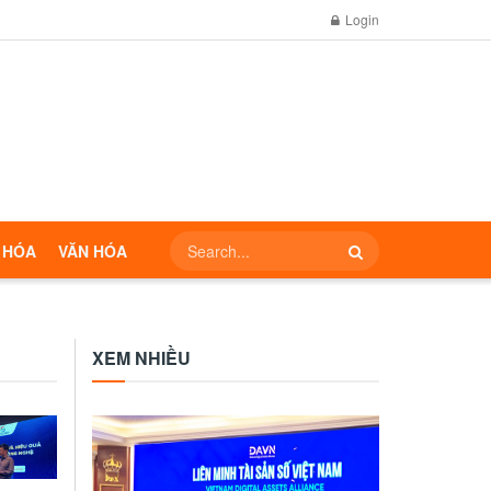
Login
 HÓA
VĂN HÓA
XEM NHIỀU