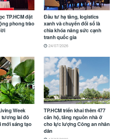
ọc TP.HCM đặt
Đầu tư hạ tầng, logistics
rộng phong trào
xanh và chuyển đổi số là
đời
chìa khóa nâng sức cạnh
tranh quốc gia
24/07/2026
Living Week
TP.HCM triển khai thêm 477
 tương lai đô
căn hộ, tăng nguồn nhà ở
i mới sáng tạo
cho lực lượng Công an nhân
dân