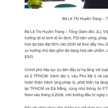
Bà Lê Thị Huyền Trang – 
Bà Lê Thị Huyền Trang – Tổng Giám đốc JLL Việt
hưởng lợi từ kinh tế ổn định, FDI bền vững, pháp 
hóa dự báo đạt 50% vào 2030 sẽ thúc đẩy nhu cầ
xu hướng chủ đạo gồm đa dạng hóa sản phẩm, chu
ESG.
Chính phủ tiếp tục ưu tiên đầu tư hạ tầng với l
số 2 TPHCM, Vành đai 3, cầu Phú Mỹ 2 và các 
hoàn thiện hành lang pháp lý, phát triển hạ tần
tại TPHCM và Đà Nẵng, cũng như thông tin FT
Nam vào tháng 9.2026, môi trường đầu tư ngày 
Đối với phân khúc nhà ở tiếp tục mở rộng quy 