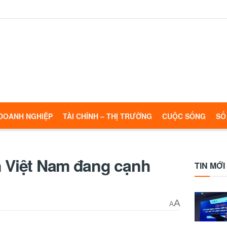
DOANH NGHIỆP
TÀI CHÍNH – THỊ TRƯỜNG
CUỘC SỐNG
SỐ
n Việt Nam đang cạnh
TIN MỚI
A
A