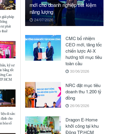
mới cho doanh nghiệp tiết kiệm
năng lượng
giải pháp
24/07/2026
 thông
 tư phát
o thuê
CMC bổ nhiệm
CEO mới, tăng tốc
chiến lược AI-X
hướng tới mục tiêu
toàn cầu
nhân, kỹ sư
n bằng tốt
30/06/2026
ường Cao
ế TP.HCM
NRC đặt mục tiêu
doanh thu 1.200 tỷ
đồng
26/06/2026
liệu di sản:
 định cho
Dragon E-Home
ăn hóa số
khởi công tại khu
Đông TP.HCM