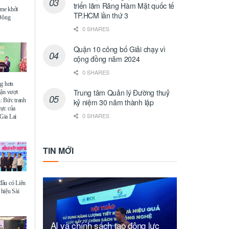
triển lãm Răng Hàm Mặt quốc tế
me khởi
TP.HCM lần thứ 3
 Đông
0 SHARES
Quận 10 công bố Giải chạy vì
cộng đồng năm 2024
0 SHARES
ng hơn
Trung tâm Quản lý Đường thuỷ
uận vượt
: Bức tranh
kỷ niệm 30 năm thành lập
 cực của
0 SHARES
Gia Lai
TIN MỚI
ầu có Liên
hiệu Sài
AI và chính sách tạo động lực