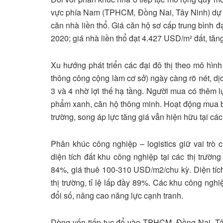
vực phía Nam (TPHCM, Đồng Nai, Tây Ninh) dự 
căn nhà liền thổ. Giá căn hộ sơ cấp trung bình 
2020; giá nhà liền thổ đạt 4.427 USD/m² đất, tăng
Xu hướng phát triển các đại đô thị theo mô hình
thông công cộng làm cơ sở) ngày càng rõ nét, dị
3 và 4 nhờ lợi thế hạ tầng. Người mua có thêm 
phẩm xanh, căn hộ thông minh. Hoạt động mua b
trường, song áp lực tăng giá vẫn hiện hữu tại các
Phân khúc công nghiệp – logistics giữ vai trò 
diện tích đất khu công nghiệp tại các thị trườn
84%, giá thuê 100-310 USD/m2/chu kỳ. Diện tíc
thị trường, tỉ lệ lấp đầy 89%. Các khu công ng
đổi số, nâng cao năng lực cạnh tranh.
Dòng vốn tiếp tục đổ vào TPHCM, Đồng Nai, Tây