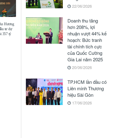
22/06/2026
Doanh thu tăng
 An Hương
hơn 208%, lợi
đầu tư dự
nhuận vượt 44% kế
i 357 tỷ
hoạch: Bức tranh
tài chính tích cực
của Quốc Cường
Gia Lai năm 2025
20/06/2026
TP.HCM lần đầu có
Liên minh Thương
hiệu Sài Gòn
17/06/2026