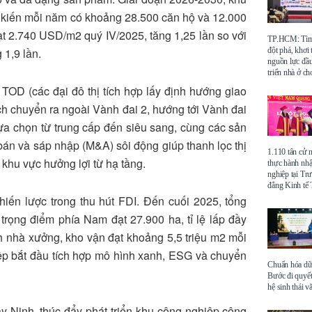
kiến mỗi năm có khoảng 28.500 căn hộ và 12.000
đạt 2.740 USD/m2 quý IV/2025, tăng 1,25 lần so với
TP.HCM: Tìm 
đột phá, khơi
 1,9 lần.
nguồn lực đầu
triển nhà ở ch
 TOD (các đại đô thị tích hợp lấy định hướng giao
ch chuyển ra ngoài Vành đai 2, hướng tới Vành đai
lựa chọn từ trung cấp đến siêu sang, cùng các sản
án và sáp nhập (M&A) sôi động giúp thanh lọc thị
1.110 tân cử 
 khu vực hưởng lợi từ hạ tầng.
thực hành nhậ
nghiệp tại Tr
đẳng Kinh t
chiến lược trong thu hút FDI. Đến cuối 2025, tổng
g trọng điểm phía Nam đạt 27.900 ha, tỉ lệ lấp đầy
h nhà xưởng, kho vận đạt khoảng 5,5 triệu m2 mỗi
hiệp bắt đầu tích hợp mô hình xanh, ESG và chuyển
Chuẩn hóa dữ 
Bước đi quyết
hệ sinh thái v
 Ninh, thúc đẩy phát triển khu công nghiệp công