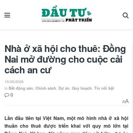
Nhà ở xã hội cho thuê: Đồng
Nai mở đường cho cuộc cải
cách an cư
15/06/2026
in
Bất động sản
,
Chính sách
,
Dự án
,
Quy hoạch
,
Tin nổi bật
0
A
A
Lần đầu tiên tại Việt Nam, một mô hình nhà ở xã hội
thuần cho thuê được triển khai với quy mô lớn tại