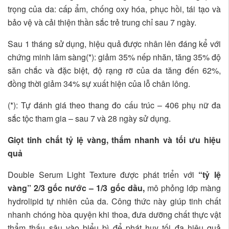
trọng của da: cấp ẩm, chống oxy hóa, phục hồi, tái tạo và
bảo vệ và cải thiện thần sắc trẻ trung chỉ sau 7 ngày.
Sau 1 tháng sử dụng, hiệu quả được nhân lên đáng kể với
chứng minh lâm sàng(*): giảm 35% nếp nhăn, tăng 35% độ
săn chắc và đặc biệt, độ rạng rỡ của da tăng đến 62%,
đồng thời giảm 34% sự xuất hiện của lỗ chân lông.
(*): Tự đánh giá theo thang đo cấu trúc – 406 phụ nữ đa
sắc tộc tham gia – sau 7 và 28 ngày sử dụng.
Giọt tinh chất tỷ lệ vàng, thấm nhanh và tối ưu hiệu
quả
Double Serum Light Texture được phát triển với
“tỷ lệ
vàng” 2/3 gốc nước – 1/3 gốc dầu,
mô phỏng lớp màng
hydrolipid tự nhiên của da. Công thức này giúp tinh chất
nhanh chóng hòa quyện khi thoa, đưa dưỡng chất thực vật
thẩm thấu sâu vào biểu bì để phát huy tối đa hiệu quả