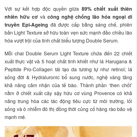
Với sự kết hợp độc quyền giữa
89% chiết xuất thiên
nhiên hữu cơ
và
công nghệ chống lão hóa ngoại di
truyền Epi-Ageing
đã được cấp bằng sáng chế, phiên
bản Light Texture sở hữu toàn vẹn sức mạnh đảo chiều lão
hóa vượt trội của tinh chất biểu tượng Double Serum.
Mỗi chai Double Serum Light Texture chứa đến 22 chiết
xuất thực vật và 5 hoạt chất tinh khiết như lá Harugana &
Peptide Pro-Collagen tái tạo da tương tự như retinol; lá
sống đời & Hydraluronic bổ sung nước, nghệ vàng tăng
khả năng cảm nhận của tế bào. Thành phần ‘then chốt’
nằm ở chiết xuất cây sậy hữu cơ vùng Provence có khả
năng trung hòa các tác động tiêu cực từ môi trường, lối
sống và ô nhiễm đô thị đồng thời củng cố hàng rào bảo vệ
mạnh mẽ.