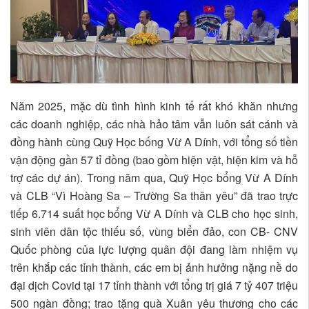
Năm 2025, mặc dù tình hình kinh tế rất khó khăn nhưng
các doanh nghiệp, các nhà hảo tâm vẫn luôn sát cánh và
đồng hành cùng Quỹ Học bống Vừ A Dính, với tổng số tiền
vận động gần 57 tỉ đồng (bao gồm hiện vật, hiện kim và hỗ
trợ các dự án). Trong năm qua, Quỹ Học bổng Vừ A Dính
và CLB “Vì Hoàng Sa – Trường Sa thân yêu” đã trao trực
tiếp 6.714 suất học bổng Vừ A Dính và CLB cho học sinh,
sinh viên dân tộc thiếu số, vùng biển đảo, con CB- CNV
Quốc phòng của lực lượng quân đội đang làm nhiệm vụ
trên khắp các tỉnh thành, các em bị ảnh hưởng nặng nề do
đại dịch Covid tại 17 tỉnh thành với tổng trị giá 7 tỷ 407 triệu
500 ngàn đồng; trao tặng quà Xuân yêu thương cho các