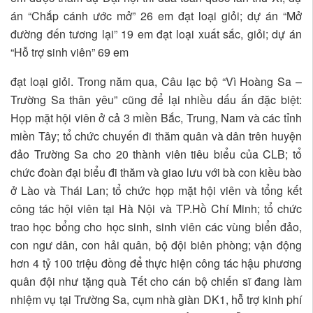
án “Chắp cánh ước mở” 26 em đạt loại giỏi; dự án “Mở
đường đến tương lại” 19 em đạt loại xuất sắc, giỏi; dự án
“Hỗ trợ sinh viên” 69 em
đạt loại giỏi. Trong năm qua, Câu lạc bộ “Vì Hoàng Sa –
Trường Sa thân yêu” cũng để lại nhiều dấu ấn đặc biệt:
Họp mặt hội viên ở cả 3 miền Bắc, Trung, Nam và các tỉnh
miền Tây; tổ chức chuyến đi thăm quân và dân trên huyện
đảo Trường Sa cho 20 thành viên tiêu biểu của CLB; tổ
chức đoàn đại biểu đi thăm và giao lưu với bà con kiều bào
ở Lào và Thái Lan; tổ chức họp mặt hội viên và tổng kết
công tác hội viên tại Hà Nội và TP.Hồ Chí Minh; tổ chức
trao học bổng cho học sinh, sinh viên các vùng biển đảo,
con ngư dân, con hải quân, bộ đội biên phòng; vận động
hơn 4 tỷ 100 triệu đồng để thực hiện công tác hậu phương
quân đội như tặng quà Tết cho cán bộ chiến sĩ đang làm
nhiệm vụ tại Trường Sa, cụm nhà giàn DK1, hỗ trợ kinh phí