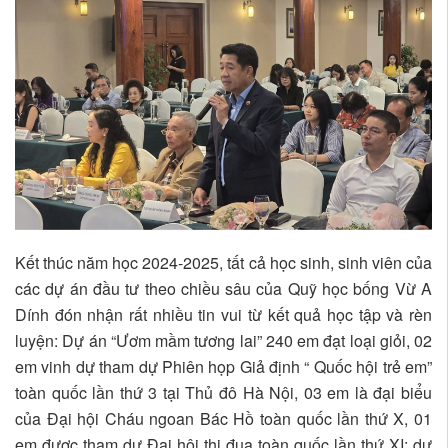
Kết thúc năm học 2024-2025, tất cả học sinh, sinh viên của
các dự án đầu tư theo chiều sâu của Quỹ học bống Vừ A
Dính đón nhận rất nhiều tin vui từ kết quả học tập và rèn
luyện: Dự án “Ươm mầm tương lai” 240 em đạt loại giỏi, 02
em vinh dự tham dự Phiên họp Giả định “ Quốc hội trẻ em”
toàn quốc lần thứ 3 tại Thủ đô Hà Nội, 03 em là đại biểu
của Đại hội Cháu ngoan Bác Hồ toàn quốc lần thứ X, 01
em được tham dự Đại hội thi đua toàn quốc lần thứ XI; dự