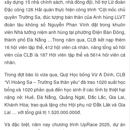
xây dựng 15 nhà chính sách, nhà đồng đội, hỗ trợ Lữ đoàn
Đặc công 126 Hải quân thực hiện công trình “Cột mốc chủ
quyền Trường Sa, đúc tượng bán thân của Anh hùng LLVT
đoàn tàu không số Nguyễn Phan Vinh đặt trong khuôn
viên Nhà tưởng niệm anh hùng tại phường Điện Bàn Đông,
thành phố Đà Nẵng …Trong năm qua, CLB kết nạp thêm
16 hội viên tập thể, 412 hội viên cá nhân, nâng tổng số hôi
viên của CLB là 187 Hôi viên tập thể và 5614 hôi viên cá
nhân.
Trong đợt bão lũ vừa qua, Quỹ Học bống Vừ A Dính, CLB
“Vì Hoàng Sa – Trường Sa thân yêu” đã trao 1020 suất học
bổng và 1020 phần quà đến học sinh ở các tỉnh bị thiệt hại
nặng nề: Huế, Đà Nẵng, Quảng Ngãi, Đắc Lắc, Gia Lai,
Khánh Hòa; trao quà tặng cho Hội phụ nữ Đẳk Låk và Gia
Lai … với tổng giá trị 1.520.000.000đ.
Và đặc biệt, năm nay chương trình UpRace 2025, dự án