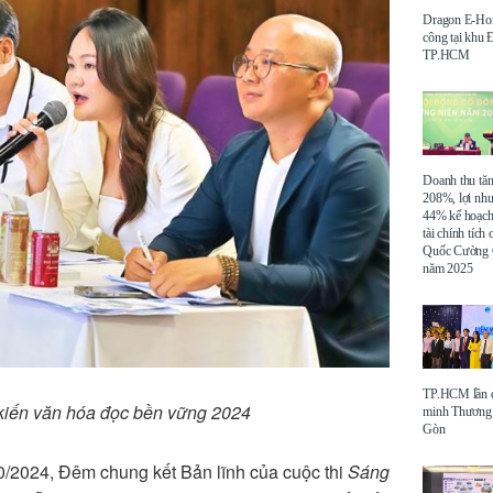
Dragon E-Ho
công tại khu
TP.HCM
Doanh thu tă
208%, lợi nh
44% kế hoạch
tài chính tích
Quốc Cường 
năm 2025
TP.HCM lần đ
 kiến văn hóa đọc bền vững 2024
minh Thương 
Gòn
0/2024, Đêm chung kết Bản lĩnh của cuộc thi
Sáng