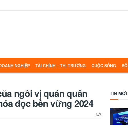
DOANH NGHIỆP
TÀI CHÍNH – THỊ TRƯỜNG
CUỘC SỐNG
SỐ
của ngôi vị quán quân
TIN MỚI
 hóa đọc bền vững 2024
A
A