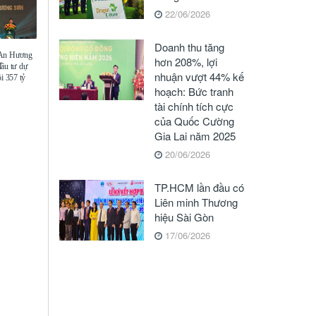
22/06/2026
Doanh thu tăng
 An Hương
hơn 208%, lợi
đầu tư dự
nhuận vượt 44% kế
i 357 tỷ
hoạch: Bức tranh
tài chính tích cực
của Quốc Cường
Gia Lai năm 2025
20/06/2026
TP.HCM lần đầu có
Liên minh Thương
hiệu Sài Gòn
17/06/2026