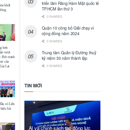
triển lãm Răng Hàm Mặt quốc tế
me khởi
TP.HCM lần thứ 3
 Đông
0 SHARES
Quận 10 công bố Giải chạy vì
cộng đồng năm 2024
0 SHARES
ng hơn
Trung tâm Quản lý Đường thuỷ
uận vượt
: Bức tranh
kỷ niệm 30 năm thành lập
 cực của
0 SHARES
Gia Lai
TIN MỚI
ầu có Liên
hiệu Sài
AI và chính sách tạo động lực