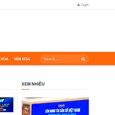
Login
 HÓA
VĂN HÓA
XEM NHIỀU