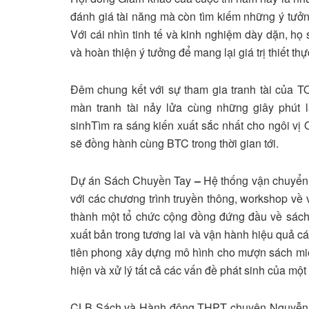
đánh giá tài năng mà còn tìm kiếm những ý tưởn
Với cái nhìn tinh tế và kinh nghiệm dày dặn, họ 
và hoàn thiện ý tưởng để mang lại giá trị thiết t
Đêm chung kết với sự tham gia tranh tài của
màn tranh tài nảy lửa cùng những giây phút 
sinhTìm ra sáng kiến xuất sắc nhất cho ngôi v
sẽ đồng hành cùng BTC trong thời gian tới.
Dự án Sách Chuyền Tay
–
Hệ thống vận chuyển 
với các chương trình truyền thông, workshop về
thành một tổ chức cộng đồng đứng đầu về sách,
xuất bản trong tương lai và vận hành hiệu quả 
tiên phong xây dựng mô hình cho mượn sách miễn 
hiện và xử lý tất cả các vấn đề phát sinh của mộ
CLB Sách và Hành động THPT chuyên Nguyễn