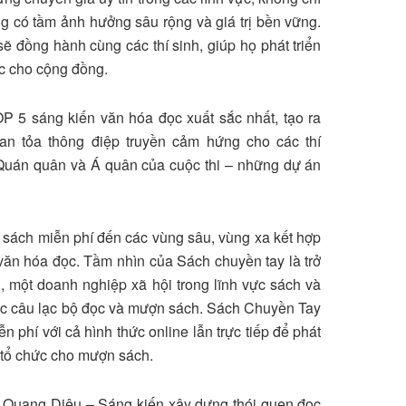
g có tầm ảnh hưởng sâu rộng và giá trị bền vững.
sẽ đồng hành cùng các thí sinh, giúp họ phát triển
hực cho cộng đồng.
 TOP 5 sáng kiến văn hóa đọc xuất sắc nhất, tạo ra
lan tỏa thông điệp truyền cảm hứng cho các thí
ị Quán quân và Á quân của cuộc thi – những dự án
sách miễn phí đến các vùng sâu, vùng xa kết hợp
 văn hóa đọc. Tầm nhìn của Sách chuyền tay là trở
 một doanh nghiệp xã hội trong lĩnh vực sách và
các câu lạc bộ đọc và mượn sách. Sách Chuyền Tay
phí với cả hình thức online lẫn trực tiếp để phát
t tổ chức cho mượn sách.
 Quang Diêu
–
Sáng kiến xây dựng thói quen đọc