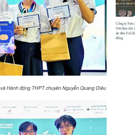
Công ty Sơn
Sơn làm chủ 
án nhà ở xã hộ
đồng
 Sách và Hành động THPT chuyên Nguyễn Quang Diêu