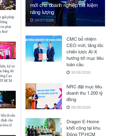
mới cho doanh nghiệp tiết kiệm
năng lượng
giải pháp
24/07/2026
 thông
 tư phát
o thuê
CMC bổ nhiệm
CEO mới, tăng tốc
chiến lược AI-X
hướng tới mục tiêu
toàn cầu
nhân, kỹ sư
n bằng tốt
30/06/2026
ường Cao
ế TP.HCM
NRC đặt mục tiêu
doanh thu 1.200 tỷ
đồng
26/06/2026
liệu di sản:
 định cho
Dragon E-Home
ăn hóa số
khởi công tại khu
Đông TP.HCM