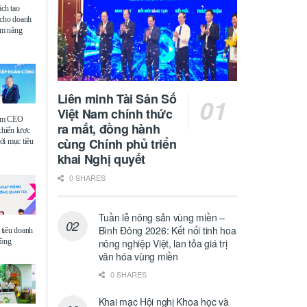
ách tạo
 cho doanh
iệm năng
Liên minh Tài Sản Số
Việt Nam chính thức
ệm CEO
ra mắt, đồng hành
chiến lược
cùng Chính phủ triển
i mục tiêu
khai Nghị quyết
0 SHARES
Tuần lễ nông sản vùng miền –
Bình Đông 2026: Kết nối tinh hoa
tiêu doanh
đồng
nông nghiệp Việt, lan tỏa giá trị
văn hóa vùng miền
0 SHARES
Khai mạc Hội nghị Khoa học và