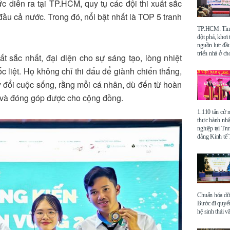
c diễn ra tại TP.HCM, quy tụ các đội thi xuất sắc
ầu cả nước. Trong đó, nổi bật nhất là TOP 5 tranh
TP.HCM: Tìm 
đột phá, khơi
nguồn lực đầu
triển nhà ở ch
t sắc nhất, đại diện cho sự sáng tạo, lòng nhiệt
c liệt. Họ không chỉ thi đấu để giành chiến thắng,
 đổi cuộc sống, rằng mỗi cá nhân, dù đến từ hoàn
n và đóng góp được cho cộng đồng.
1.110 tân cử 
thực hành nhậ
nghiệp tại Tr
đẳng Kinh t
Chuẩn hóa dữ 
Bước đi quyết
hệ sinh thái v