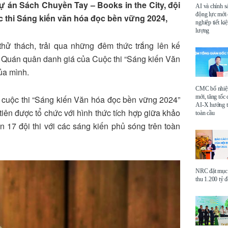
dự án Sách Chuyền Tay – Books in the City, đội
AI và chính s
động lực mới
ộc thi Sáng kiến văn hóa đọc bền vững 2024,
nghiệp tiết k
lượng
 thử thách, trải qua những đêm thức trắng lên kế
ị Quán quân danh giá của Cuộc thi “Sáng kiến Văn
ủa mình.
CMC bổ nhi
mới, tăng tốc 
cuộc thi “Sáng kiến Văn hóa đọc bền vững 2024”
AI-X hướng tớ
tiên được tổ chức với hình thức tích hợp giữa khảo
toàn cầu
n 17 đội thi với các sáng kiến phủ sóng trên toàn
NRC đặt mục 
thu 1.200 tỷ 