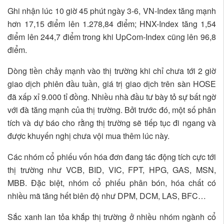
Ghi nhận lúc 10 giờ 45 phút ngày 3-6, VN-Index tăng mạnh
hơn 17,15 điểm lên 1.278,84 điểm; HNX-Index tăng 1,54
điểm lên 244,7 điểm trong khi UpCom-Index cũng lên 96,8
điểm.
Dòng tiền chảy mạnh vào thị trường khi chỉ chưa tới 2 giờ
giao dịch phiên đầu tuần, giá trị giao dịch trên sàn HOSE
đã xấp xỉ 9.000 tỉ đồng. Nhiều nhà đầu tư bày tỏ sự bất ngờ
với đà tăng mạnh của thị trường. Bởi trước đó, một số phân
tích và dự báo cho rằng thị trường sẽ tiếp tục đi ngang và
được khuyến nghị chưa vội mua thêm lúc này.
Các nhóm cổ phiếu vốn hóa đơn đang tác động tích cực tới
thị trường như VCB, BID, VIC, FPT, HPG, GAS, MSN,
MBB. Đặc biệt, nhóm cổ phiếu phân bón, hóa chất có
nhiều mã tăng hết biên độ như DPM, DCM, LAS, BFC…
Sắc xanh lan tỏa khắp thị trường ở nhiều nhóm ngành cổ