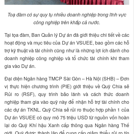
Toạ đàm có sự quy tụ nhiều doanh nghiệp trong lĩnh vực
công nghiệp trên khắp cả nước.
Tại tọa đàm, Ban Quản lý Dự án đã giới thiệu chi tiết về các
hoạt động và mục tiêu của Dự án VSUEE, bao gồm các hỗ
trợ kỹ thuật và tài chính cũng như là những lợi ích dành cho
doanh nghiệp công nghiệp và tổ chức tài chính khi tham
gia vào Dự án.
Đại diện Ngân hàng TMCP Sài Gòn – Hà Nội (SHB) – Đơn
vị thực hiện chương trình (PIE) giới thiệu về Quỹ Chia sẻ
Rủi ro (RSF), quy trình bảo lãnh và cách thức doanh
nghiệp tham gia vào quỹ này để nhận hỗ trợ tài chính cho
các dự án TKNL. Quỹ Chia sẻ rủi ro thuộc hợp phần 1 của
Dự án VSUEE có quy mô 75 triệu USD từ nguồn vốn hoàn
lại do Quỹ Khí hậu Xanh cấp thông qua Ngân hàng Thế
giới. Quỹ được thành lập để cung cấp giảm thiểu rủi ro tín