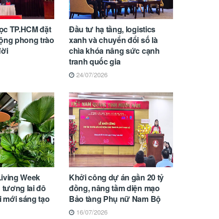
ọc TP.HCM đặt
Đầu tư hạ tầng, logistics
rộng phong trào
xanh và chuyển đổi số là
đời
chìa khóa nâng sức cạnh
tranh quốc gia
24/07/2026
Living Week
Khởi công dự án gần 20 tỷ
 tương lai đô
đồng, nâng tầm diện mạo
i mới sáng tạo
Bảo tàng Phụ nữ Nam Bộ
16/07/2026