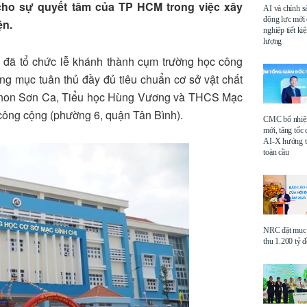
cho sự quyết tâm của TP HCM trong việc xây
AI và chính s
động lực mới
ện.
nghiệp tiết k
lượng
đã tổ chức lễ khánh thành cụm trường học công
ng mục tuân thủ đầy đủ tiêu chuẩn cơ sở vật chất
 non Sơn Ca, Tiểu học Hùng Vương và THCS Mạc
 công cộng (phường 6, quận Tân Bình).
CMC bổ nhi
mới, tăng tốc 
AI-X hướng tớ
toàn cầu
NRC đặt mục 
thu 1.200 tỷ 