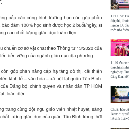
.
TP.HCM: Tìm 
nâng cấp các công trình trường học còn góp phần
đột phá, khơi
n, bảo đảm 100% học sinh được học 2 buổi/ngày, sĩ
nguồn lực đầu
triển nhà ở ch
âng cao chất lượng giáo dục toàn diện.
êu chuẩn cơ sở vật chất theo Thông tư 13/2020 của
riển bền vững của ngành giáo dục địa phương.
1.110 tân cử 
thực hành nhậ
còn góp phần nâng cấp hạ tầng đô thị, cải thiện
nghiệp tại Tr
đẳng Kinh t
riển kinh tế – văn hóa – xã hội tại quận Tân Bình.
âm của Đảng bộ, chính quyền và nhân dân TP HCM
ại, toàn diện.
ng trang cùng đội ngũ giáo viên nhiệt huyết, sáng
Chuẩn hóa dữ 
Bước đi quyết
 chất lượng giáo dục của quận Tân Bình trong thời
hệ sinh thái v