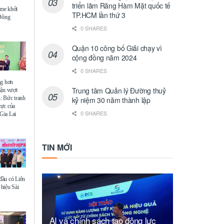
triển lãm Răng Hàm Mặt quốc tế
me khởi
TP.HCM lần thứ 3
 Đông
0 SHARES
Quận 10 công bố Giải chạy vì
cộng đồng năm 2024
0 SHARES
ng hơn
Trung tâm Quản lý Đường thuỷ
uận vượt
: Bức tranh
kỷ niệm 30 năm thành lập
 cực của
0 SHARES
Gia Lai
TIN MỚI
ầu có Liên
hiệu Sài
AI và chính sách tạo động lực