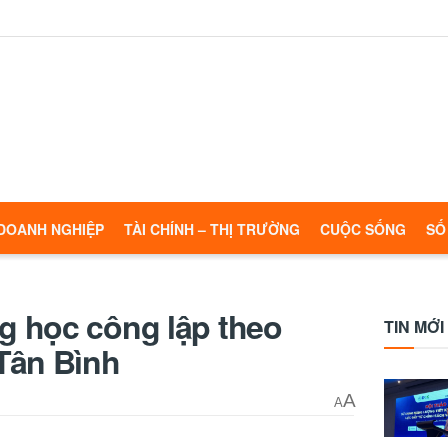
DOANH NGHIỆP
TÀI CHÍNH – THỊ TRƯỜNG
CUỘC SỐNG
SỐ
 học công lập theo
TIN MỚI
Tân Bình
A
A