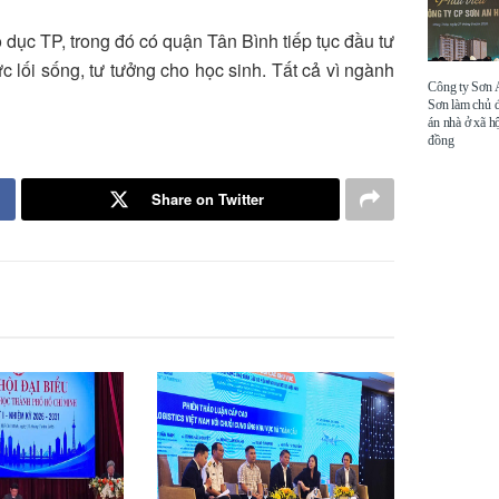
ục TP, trong đó có quận Tân Bình tiếp tục đầu tư
c lối sống, tư tưởng cho học sinh. Tất cả vì ngành
Công ty Sơn
Sơn làm chủ 
án nhà ở xã hộ
đồng
Share on Twitter