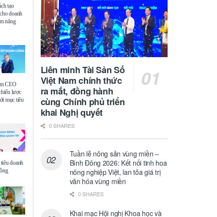
ách tạo
 cho doanh
iệm năng
Liên minh Tài Sản Số
Việt Nam chính thức
ệm CEO
ra mắt, đồng hành
chiến lược
cùng Chính phủ triển
i mục tiêu
khai Nghị quyết
0 SHARES
Tuần lễ nông sản vùng miền –
Bình Đông 2026: Kết nối tinh hoa
tiêu doanh
đồng
nông nghiệp Việt, lan tỏa giá trị
văn hóa vùng miền
0 SHARES
Khai mạc Hội nghị Khoa học và