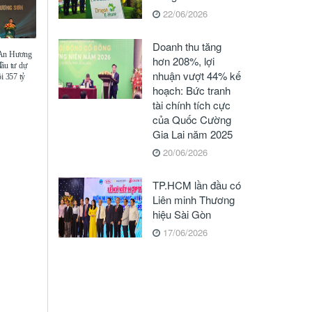
22/06/2026
Doanh thu tăng
 An Hương
hơn 208%, lợi
đầu tư dự
nhuận vượt 44% kế
i 357 tỷ
hoạch: Bức tranh
tài chính tích cực
của Quốc Cường
Gia Lai năm 2025
20/06/2026
TP.HCM lần đầu có
Liên minh Thương
hiệu Sài Gòn
17/06/2026