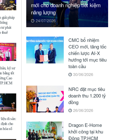
mới cho doanh nghiệp tiết kiệm
năng lượng
giải pháp
24/07/2026
 thông
 tư phát
o thuê
CMC bổ nhiệm
CEO mới, tăng tốc
chiến lược AI-X
hướng tới mục tiêu
toàn cầu
nhân, kỹ sư
n bằng tốt
30/06/2026
ường Cao
ế TP.HCM
NRC đặt mục tiêu
doanh thu 1.200 tỷ
đồng
26/06/2026
liệu di sản:
 định cho
Dragon E-Home
ăn hóa số
khởi công tại khu
Đông TP.HCM