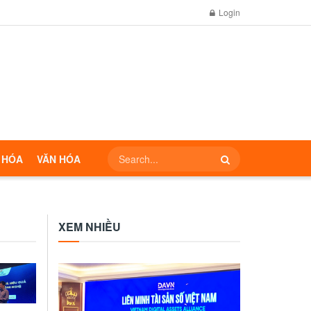
Login
 HÓA
VĂN HÓA
XEM NHIỀU