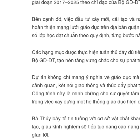
giai đoạn 2017–2025 theo chỉ đạo của Bộ GD-ĐT
Bên cạnh đó, việc đầu tư xây mới, cải tạo và 
hoàn thiện mạng lưới giáo dục trên địa bàn quậ
số lớp học đạt chuẩn theo quy định, từng bước n
Các hạng mục được thực hiện tuân thủ đầy đủ ti
Bộ GD-ĐT, tạo nền tảng vững chắc cho sự phát t
Dự án không chỉ mang ý nghĩa về giáo dục mà 
cảnh quan, kết nối giao thông và thúc đẩy phát t
Công trình này là minh chứng cho sự quyết t
trong việc xây dựng một hệ thống giáo dục hiện đ
Bà Thúy bày tỏ tin tưởng với cơ sở vật chất kha
tạo, giàu kinh nghiệm sẽ tiếp tục nâng cao nâng
gian tới.