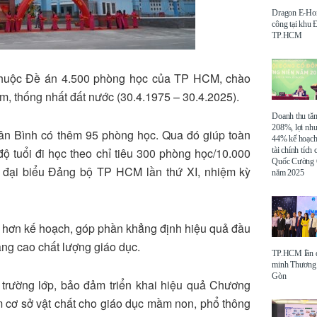
Dragon E-Ho
công tại khu
TP.HCM
m thuộc Đề án 4.500 phòng học của TP HCM, chào
 thống nhất đất nước (30.4.1975 – 30.4.2025).
Doanh thu tă
208%, lợi nh
Tân Bình có thêm 95 phòng học. Qua đó giúp toàn
44% kế hoạch
tài chính tích
ộ tuổi đi học theo chỉ tiêu 300 phòng học/10.000
Quốc Cường 
ội đại biểu Đảng bộ TP HCM lần thứ XI, nhiệm kỳ
năm 2025
m hơn kế hoạch, góp phần khẳng định hiệu quả đầu
âng cao chất lượng giáo dục.
TP.HCM lần đ
minh Thương 
Gòn
trường lớp, bảo đảm triển khai hiệu quả Chương
m cơ sở vật chất cho giáo dục mầm non, phổ thông