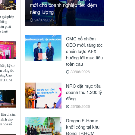
mới cho doanh nghiệp tiết kiệm
năng lượng
giải pháp
24/07/2026
 thông
 tư phát
o thuê
CMC bổ nhiệm
CEO mới, tăng tốc
chiến lược AI-X
hướng tới mục tiêu
toàn cầu
nhân, kỹ sư
n bằng tốt
30/06/2026
ường Cao
ế TP.HCM
NRC đặt mục tiêu
doanh thu 1.200 tỷ
đồng
26/06/2026
liệu di sản:
 định cho
Dragon E-Home
ăn hóa số
khởi công tại khu
Đông TP.HCM