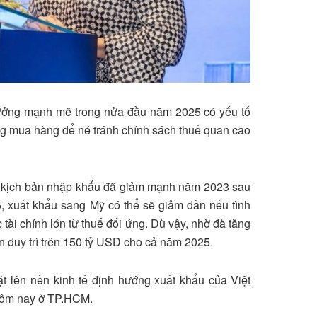
rưởng mạnh mẽ trong nửa đầu năm 2025 có yếu tố
g mua hàng để né tránh chính sách thuế quan cao
lại kịch bản nhập khẩu đã giảm mạnh năm 2023 sau
25, xuất khẩu sang Mỹ có thể sẽ giảm dần nếu tình
 tài chính lớn từ thuế đối ứng. Dù vậy, nhờ đà tăng
 duy trì trên 150 tỷ USD cho cả năm 2025.
ặt lên nền kinh tế định hướng xuất khẩu của Việt
 hôm nay ở TP.HCM.