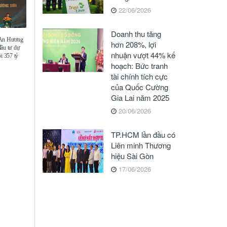
22/06/2026
Doanh thu tăng
 An Hương
hơn 208%, lợi
đầu tư dự
nhuận vượt 44% kế
i 357 tỷ
hoạch: Bức tranh
tài chính tích cực
của Quốc Cường
Gia Lai năm 2025
20/06/2026
TP.HCM lần đầu có
Liên minh Thương
hiệu Sài Gòn
17/06/2026