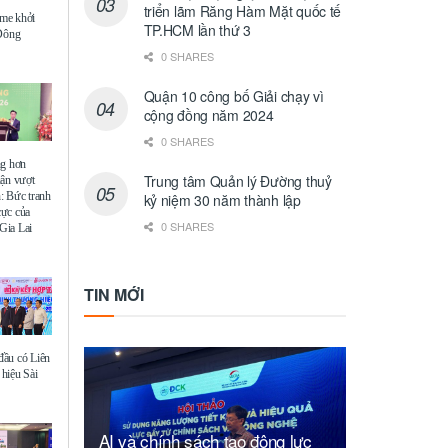
triển lãm Răng Hàm Mặt quốc tế
me khởi
TP.HCM lần thứ 3
 Đông
0 SHARES
Quận 10 công bố Giải chạy vì
cộng đồng năm 2024
0 SHARES
ng hơn
Trung tâm Quản lý Đường thuỷ
uận vượt
: Bức tranh
kỷ niệm 30 năm thành lập
 cực của
0 SHARES
Gia Lai
TIN MỚI
ầu có Liên
hiệu Sài
AI và chính sách tạo động lực