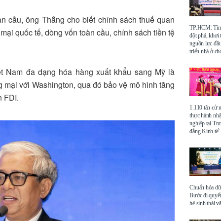
àn cầu, ông Thắng cho biết chính sách thuế quan
TP.HCM: Tìm 
mại quốc tế, dòng vốn toàn cầu, chính sách tiền tệ
đột phá, khơi
nguồn lực đầu
triển nhà ở ch
ệt Nam đa dạng hóa hàng xuất khẩu sang Mỹ là
ơng mại với Washington, qua đó bảo vệ mô hình tăng
n FDI.
1.110 tân cử 
thực hành nhậ
nghiệp tại Tr
đẳng Kinh t
Chuẩn hóa dữ 
Bước đi quyết
hệ sinh thái v