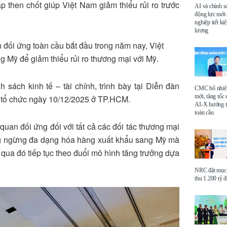
 then chốt giúp Việt Nam giảm thiểu rủi ro trước
AI và chính s
động lực mới
nghiệp tiết k
lượng
đối ứng toàn cầu bắt đầu trong năm nay, Việt
 Mỹ để giảm thiểu rủi ro thương mại với Mỹ.
sách kinh tế – tài chính, trình bày tại Diễn đàn
CMC bổ nhi
mới, tăng tốc 
tổ chức ngày 10/12/2025 ở TP.HCM.
AI-X hướng tớ
toàn cầu
uan đối ứng đối với tất cả các đối tác thương mại
ông ngừng đa dạng hóa hàng xuất khẩu sang Mỹ mà
 qua đó tiếp tục theo đuổi mô hình tăng trưởng dựa
NRC đặt mục 
thu 1.200 tỷ 