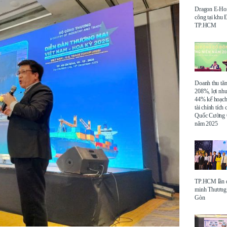
Dragon E-Ho
công tại khu
TP.HCM
Doanh thu tă
208%, lợi nh
44% kế hoạch
tài chính tích
Quốc Cường 
năm 2025
TP.HCM lần đ
minh Thương 
Gòn