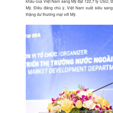
khẩu của Việt Nam sang Mỹ đạt 122,7 tỷ USD, t
Mỹ. Điều đáng chú ý, Việt Nam xuất siêu sang
thặng dư thương mại với Mỹ.