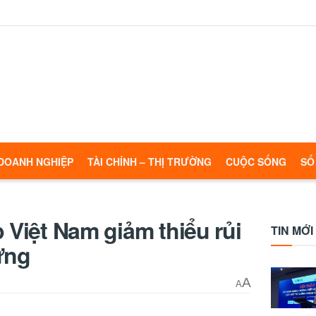
DOANH NGHIỆP
TÀI CHÍNH – THỊ TRƯỜNG
CUỘC SỐNG
SỐ
 Việt Nam giảm thiểu rủi
TIN MỚI
ứng
A
A