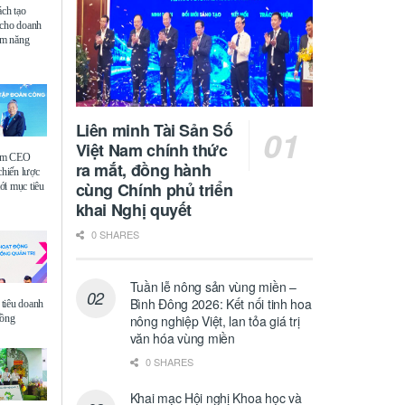
ách tạo
 cho doanh
iệm năng
Liên minh Tài Sản Số
Việt Nam chính thức
ệm CEO
ra mắt, đồng hành
chiến lược
cùng Chính phủ triển
i mục tiêu
khai Nghị quyết
0 SHARES
Tuần lễ nông sản vùng miền –
Bình Đông 2026: Kết nối tinh hoa
tiêu doanh
đồng
nông nghiệp Việt, lan tỏa giá trị
văn hóa vùng miền
0 SHARES
Khai mạc Hội nghị Khoa học và