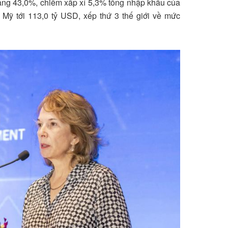
ăng 43,0%, chiếm xấp xỉ 5,3% tổng nhập khẩu của
 Mỹ tới 113,0 tỷ USD, xếp thứ 3 thế giới về mức