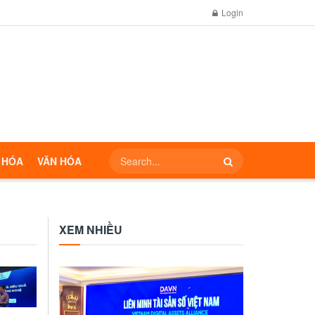
Login
 HÓA
VĂN HÓA
XEM NHIỀU