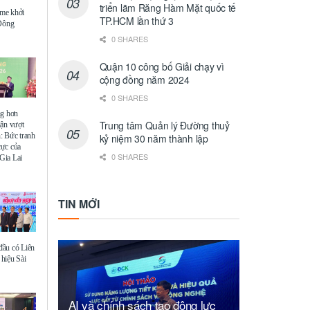
triển lãm Răng Hàm Mặt quốc tế
me khởi
TP.HCM lần thứ 3
 Đông
0 SHARES
Quận 10 công bố Giải chạy vì
cộng đồng năm 2024
0 SHARES
ng hơn
Trung tâm Quản lý Đường thuỷ
uận vượt
: Bức tranh
kỷ niệm 30 năm thành lập
 cực của
0 SHARES
Gia Lai
TIN MỚI
ầu có Liên
hiệu Sài
AI và chính sách tạo động lực