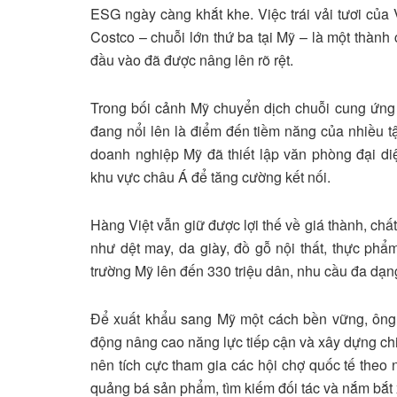
ESG ngày càng khắt khe. Việc trái vải tươi của
Costco – chuỗi lớn thứ ba tại Mỹ – là một thàn
đầu vào đã được nâng lên rõ rệt.
Trong bối cảnh Mỹ chuyển dịch chuỗi cung ứng 
đang nổi lên là điểm đến tiềm năng của nhiều 
doanh nghiệp Mỹ đã thiết lập văn phòng đại diệ
khu vực châu Á để tăng cường kết nối.
Hàng Việt vẫn giữ được lợi thế về giá thành, chấ
như dệt may, da giày, đồ gỗ nội thất, thực phẩ
trường Mỹ lên đến 330 triệu dân, nhu cầu đa dạng
Để xuất khẩu sang Mỹ một cách bền vững, ôn
động nâng cao năng lực tiếp cận và xây dựng chi
nên tích cực tham gia các hội chợ quốc tế the
quảng bá sản phẩm, tìm kiếm đối tác và nắm bắt x