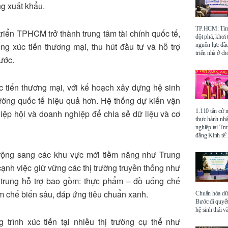
ng xuất khẩu.
TP.HCM: Tìm 
riển TPHCM trở thành trung tâm tài chính quốc tế,
đột phá, khơi
ng xúc tiến thương mại, thu hút đầu tư và hỗ trợ
nguồn lực đầu
triển nhà ở ch
ước.
tiến thương mại, với kế hoạch xây dựng hệ sinh
trường quốc tế hiệu quả hơn. Hệ thống dự kiến vận
1.110 tân cử 
iệp hội và doanh nghiệp để chia sẻ dữ liệu và cơ
thực hành nhậ
nghiệp tại Tr
đẳng Kinh t
rộng sang các khu vực mới tiềm năng như Trung
ạnh việc giữ vững các thị trường truyền thống như
trung hỗ trợ bao gồm: thực phẩm – đồ uống chế
ẩm chế biến sâu, đáp ứng tiêu chuẩn xanh.
Chuẩn hóa dữ 
Bước đi quyết
hệ sinh thái v
trình xúc tiến tại nhiều thị trường cụ thể như