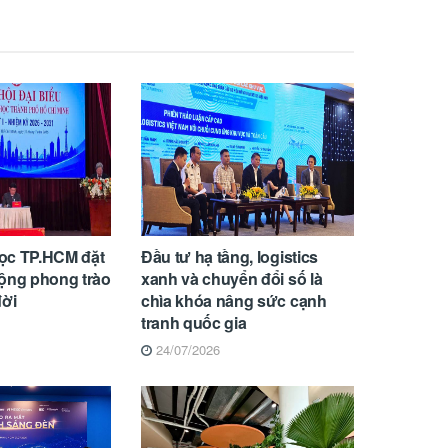
ọc TP.HCM đặt
Đầu tư hạ tầng, logistics
rộng phong trào
xanh và chuyển đổi số là
đời
chìa khóa nâng sức cạnh
tranh quốc gia
24/07/2026