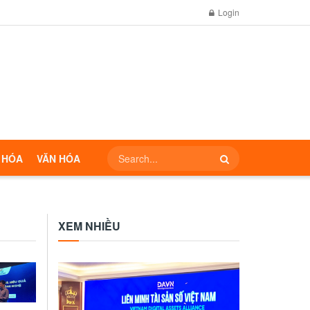
Login
 HÓA
VĂN HÓA
XEM NHIỀU