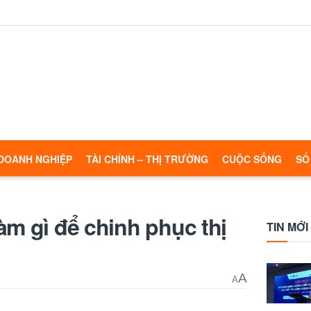
DOANH NGHIỆP
TÀI CHÍNH – THỊ TRƯỜNG
CUỘC SỐNG
SỐ
àm gì để chinh phục thị
TIN MỚI
A
A