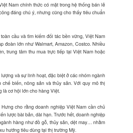
 Việt Nam chính thức có mặt trong hệ thống bán lẻ
h công đáng chú ý, nhưng cũng cho thấy tiêu chuẩn
toàn cầu và tìm kiếm đối tác bền vững, Việt Nam
tập đoàn lớn như Walmart, Amazon, Costco. Nhiều
n, trung tâm thu mua trực tiếp tại Việt Nam hoặc
t lượng và sự linh hoạt, đặc biệt ở các nhóm ngành
m chế biến, nông sản và thủy sản. Với quy mô thị
 là cơ hội lớn cho hàng Việt.
g Hưng cho rằng doanh nghiệp Việt Nam cần chủ
ến lược bài bản, dài hạn. Trước hết, doanh nghiệp
o ngành hàng như đồ gỗ, thủy sản, dệt may… nhằm
u hướng tiêu dùng tại thị trường Mỹ.