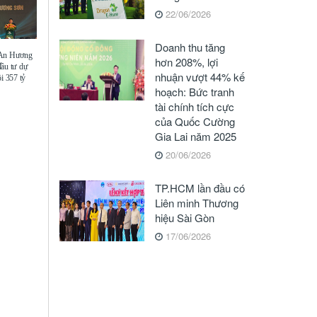
22/06/2026
Doanh thu tăng
 An Hương
hơn 208%, lợi
đầu tư dự
nhuận vượt 44% kế
i 357 tỷ
hoạch: Bức tranh
tài chính tích cực
của Quốc Cường
Gia Lai năm 2025
20/06/2026
TP.HCM lần đầu có
Liên minh Thương
hiệu Sài Gòn
17/06/2026