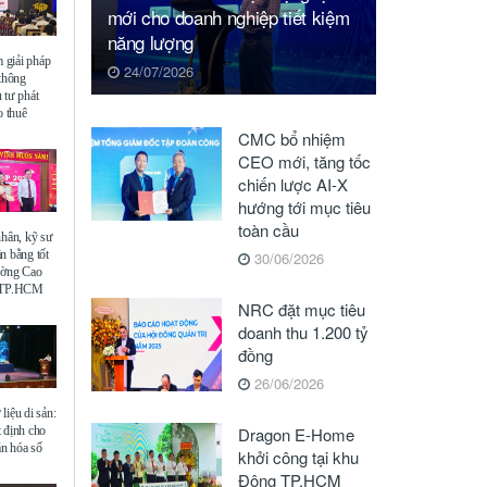
mới cho doanh nghiệp tiết kiệm
năng lượng
giải pháp
24/07/2026
 thông
 tư phát
o thuê
CMC bổ nhiệm
CEO mới, tăng tốc
chiến lược AI-X
hướng tới mục tiêu
toàn cầu
nhân, kỹ sư
n bằng tốt
30/06/2026
ường Cao
ế TP.HCM
NRC đặt mục tiêu
doanh thu 1.200 tỷ
đồng
26/06/2026
liệu di sản:
 định cho
Dragon E-Home
ăn hóa số
khởi công tại khu
Đông TP.HCM