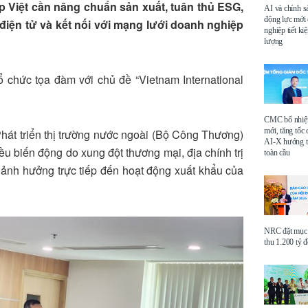
 Việt cần nâng chuẩn sản xuất, tuân thủ ESG,
AI và chính s
động lực mới
iện tử và kết nối với mạng lưới doanh nghiệp
nghiệp tiết k
lượng
chức tọa đàm với chủ đề “Vietnam International
CMC bổ nhi
mới, tăng tốc 
Phát triển thị trường nước ngoài (Bộ Công Thương)
AI-X hướng tớ
iều biến động do xung đột thương mại, địa chính trị
toàn cầu
 ảnh hưởng trực tiếp đến hoạt động xuất khẩu của
NRC đặt mục 
thu 1.200 tỷ 