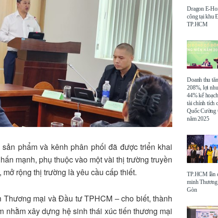
Dragon E-Ho
công tại khu
TP.HCM
Doanh thu tă
208%, lợi nh
44% kế hoạch
tài chính tích
Quốc Cường 
năm 2025
g, sản phẩm và kênh phân phối đã được triển khai
nhấn mạnh, phụ thuộc vào một vài thị trường truyền
mở rộng thị trường là yêu cầu cấp thiết.
TP.HCM lần đ
minh Thương 
Gòn
n Thương mại và Đầu tư TPHCM – cho biết, thành
ểm nhằm xây dựng hệ sinh thái xúc tiến thương mại