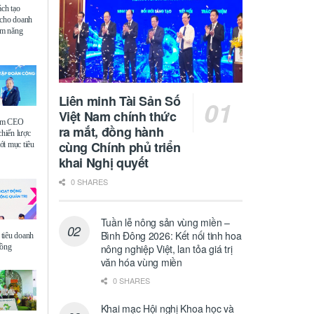
ách tạo
 cho doanh
iệm năng
Liên minh Tài Sản Số
Việt Nam chính thức
ệm CEO
ra mắt, đồng hành
chiến lược
cùng Chính phủ triển
i mục tiêu
khai Nghị quyết
0 SHARES
Tuần lễ nông sản vùng miền –
Bình Đông 2026: Kết nối tinh hoa
tiêu doanh
đồng
nông nghiệp Việt, lan tỏa giá trị
văn hóa vùng miền
0 SHARES
Khai mạc Hội nghị Khoa học và