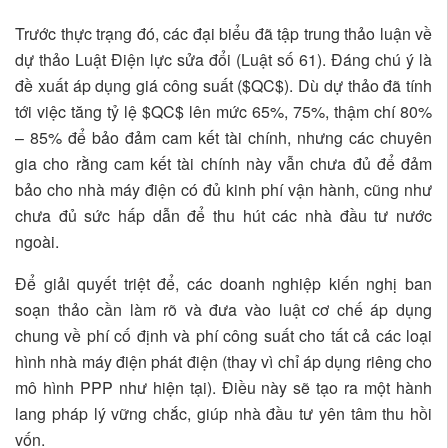
Trước thực trạng đó, các đại biểu đã tập trung thảo luận về
dự thảo Luật Điện lực sửa đổi (Luật số 61). Đáng chú ý là
đề xuất áp dụng giá công suất (
$QC$
). Dù dự thảo đã tính
tới việc tăng tỷ lệ
$QC$
lên mức 65%, 75%, thậm chí 80%
– 85% để bảo đảm cam kết tài chính, nhưng các chuyên
gia cho rằng cam kết tài chính này vẫn chưa đủ để đảm
bảo cho nhà máy điện có đủ kinh phí vận hành, cũng như
chưa đủ sức hấp dẫn để thu hút các nhà đầu tư nước
ngoài.
Để giải quyết triệt để, các doanh nghiệp kiến nghị ban
soạn thảo cần làm rõ và đưa vào luật cơ chế áp dụng
chung về phí cố định và phí công suất cho tất cả các loại
hình nhà máy điện phát điện (thay vì chỉ áp dụng riêng cho
mô hình PPP như hiện tại). Điều này sẽ tạo ra một hành
lang pháp lý vững chắc, giúp nhà đầu tư yên tâm thu hồi
vốn.