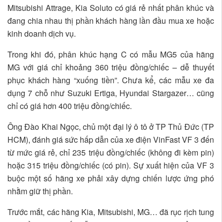
Mitsubishi Attrage, Kia Soluto có giá rẻ nhất phân khúc và
đang chia nhau thị phần khách hàng lần đầu mua xe hoặc
kinh doanh dịch vụ.
Trong khi đó, phân khúc hạng C có mẫu MG5 của hãng
MG với giá chỉ khoảng 360 triệu đồng/chiếc – dễ thuyết
phục khách hàng “xuống tiền”. Chưa kể, các mẫu xe đa
dụng 7 chỗ như Suzuki Ertiga, Hyundai Stargazer… cũng
chỉ có giá hơn 400 triệu đồng/chiếc.
Ông Đào Khai Ngọc, chủ một đại lý ô tô ở TP Thủ Đức (TP
HCM), đánh giá sức hấp dẫn của xe điện VinFast VF 3 đến
từ mức giá rẻ, chỉ 235 triệu đồng/chiếc (không đi kèm pin)
hoặc 315 triệu đồng/chiếc (có pin). Sự xuất hiện của VF 3
buộc một số hãng xe phải xây dựng chiến lược ứng phó
nhằm giữ thị phần.
Trước mắt, các hãng Kia, Mitsubishi, MG… đã rục rịch tung