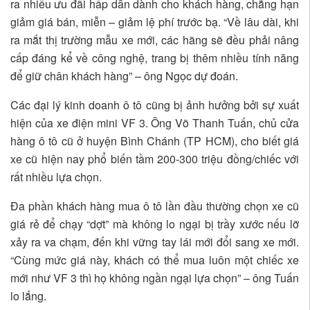
ra nhiều ưu đãi hấp dẫn dành cho khách hàng, chẳng hạn
giảm giá bán, miễn – giảm lệ phí trước bạ. “Về lâu dài, khi
ra mắt thị trường mẫu xe mới, các hãng sẽ đều phải nâng
cấp đáng kể về công nghệ, trang bị thêm nhiều tính năng
để giữ chân khách hàng” – ông Ngọc dự đoán.
Các đại lý kinh doanh ô tô cũng bị ảnh hưởng bởi sự xuất
hiện của xe điện mini VF 3. Ông Võ Thanh Tuấn, chủ cửa
hàng ô tô cũ ở huyện Bình Chánh (TP HCM), cho biết giá
xe cũ hiện nay phổ biến tầm 200-300 triệu đồng/chiếc với
rất nhiều lựa chọn.
Đa phần khách hàng mua ô tô lần đầu thường chọn xe cũ
giá rẻ để chạy “dợt” mà không lo ngại bị trầy xước nếu lỡ
xảy ra va chạm, đến khi vững tay lái mới đổi sang xe mới.
“Cùng mức giá này, khách có thể mua luôn một chiếc xe
mới như VF 3 thì họ không ngần ngại lựa chọn” – ông Tuấn
lo lắng.