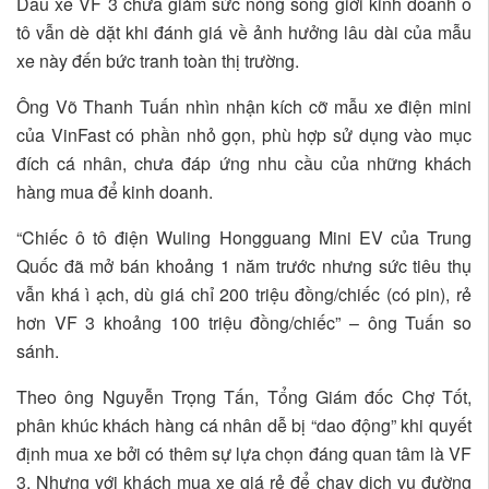
Dẫu xe VF 3 chưa giảm sức nóng song giới kinh doanh ô
tô vẫn dè dặt khi đánh giá về ảnh hưởng lâu dài của mẫu
xe này đến bức tranh toàn thị trường.
Ông Võ Thanh Tuấn nhìn nhận kích cỡ mẫu xe điện mini
của VinFast có phần nhỏ gọn, phù hợp sử dụng vào mục
đích cá nhân, chưa đáp ứng nhu cầu của những khách
hàng mua để kinh doanh.
“Chiếc ô tô điện Wuling Hongguang Mini EV của Trung
Quốc đã mở bán khoảng 1 năm trước nhưng sức tiêu thụ
vẫn khá ì ạch, dù giá chỉ 200 triệu đồng/chiếc (có pin), rẻ
hơn VF 3 khoảng 100 triệu đồng/chiếc” – ông Tuấn so
sánh.
Theo ông Nguyễn Trọng Tấn, Tổng Giám đốc Chợ Tốt,
phân khúc khách hàng cá nhân dễ bị “dao động” khi quyết
định mua xe bởi có thêm sự lựa chọn đáng quan tâm là VF
3. Nhưng với khách mua xe giá rẻ để chạy dịch vụ đường