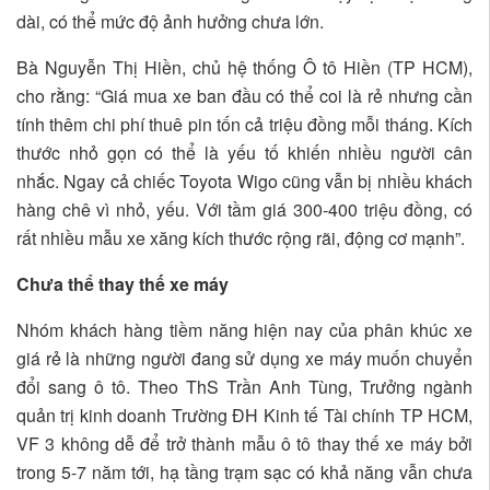
dài, có thể mức độ ảnh hưởng chưa lớn.
Bà Nguyễn Thị Hiền, chủ hệ thống Ô tô Hiền (TP HCM),
cho rằng: “Giá mua xe ban đầu có thể coi là rẻ nhưng cần
tính thêm chi phí thuê pin tốn cả triệu đồng mỗi tháng. Kích
thước nhỏ gọn có thể là yếu tố khiến nhiều người cân
nhắc. Ngay cả chiếc Toyota Wigo cũng vẫn bị nhiều khách
hàng chê vì nhỏ, yếu. Với tầm giá 300-400 triệu đồng, có
rất nhiều mẫu xe xăng kích thước rộng rãi, động cơ mạnh”.
Chưa thể thay thế xe máy
Nhóm khách hàng tiềm năng hiện nay của phân khúc xe
giá rẻ là những người đang sử dụng xe máy muốn chuyển
đổi sang ô tô. Theo ThS Trần Anh Tùng, Trưởng ngành
quản trị kinh doanh Trường ĐH Kinh tế Tài chính TP HCM,
VF 3 không dễ để trở thành mẫu ô tô thay thế xe máy bởi
trong 5-7 năm tới, hạ tầng trạm sạc có khả năng vẫn chưa