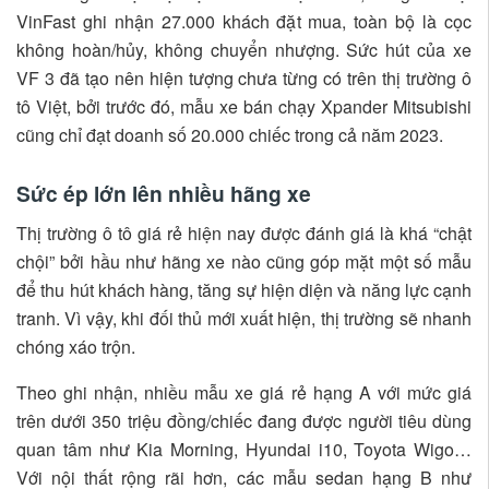
VinFast ghi nhận 27.000 khách đặt mua, toàn bộ là cọc
không hoàn/hủy, không chuyển nhượng. Sức hút của xe
VF 3 đã tạo nên hiện tượng chưa từng có trên thị trường ô
tô Việt, bởi trước đó, mẫu xe bán chạy Xpander Mitsubishi
cũng chỉ đạt doanh số 20.000 chiếc trong cả năm 2023.
Sức ép lớn lên nhiều hãng xe
Thị trường ô tô giá rẻ hiện nay được đánh giá là khá “chật
chội” bởi hầu như hãng xe nào cũng góp mặt một số mẫu
để thu hút khách hàng, tăng sự hiện diện và năng lực cạnh
tranh. Vì vậy, khi đối thủ mới xuất hiện, thị trường sẽ nhanh
chóng xáo trộn.
Theo ghi nhận, nhiều mẫu xe giá rẻ hạng A với mức giá
trên dưới 350 triệu đồng/chiếc đang được người tiêu dùng
quan tâm như Kia Morning, Hyundai i10, Toyota Wigo…
Với nội thất rộng rãi hơn, các mẫu sedan hạng B như