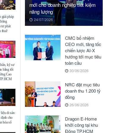
mới cho doanh nghiệp tiết kiệm
năng lượng
giải pháp
24/07/2026
 thông
 tư phát
o thuê
CMC bổ nhiệm
CEO mới, tăng tốc
chiến lược AI-X
hướng tới mục tiêu
toàn cầu
nhân, kỹ sư
n bằng tốt
30/06/2026
ường Cao
ế TP.HCM
NRC đặt mục tiêu
doanh thu 1.200 tỷ
đồng
26/06/2026
liệu di sản:
 định cho
Dragon E-Home
ăn hóa số
khởi công tại khu
Đông TP.HCM