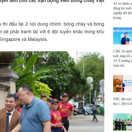
yết tâm cho các vận động viên bóng chày Việt
AI và chính s
động lực mới
nghiệp tiết k
lượng
thi đấu tại 2 nội dung chính: bóng chày và bóng
 sẽ phải tranh tài với 6 đội tuyển khác trong khu
 Singapore và Malaysia.
CMC bổ nhi
mới, tăng tốc 
AI-X hướng tớ
toàn cầu
NRC đặt mục 
thu 1.200 tỷ 