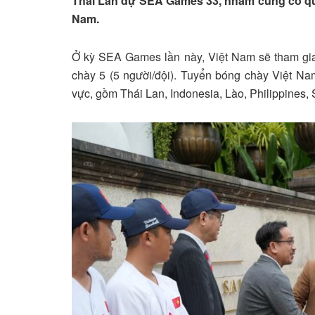
Thái Lan dự SEA Games 33, nhằm củng cố qu
Nam.
Ở kỳ SEA Games lần này, Việt Nam sẽ tham gia 
chày 5 (5 người/đội). Tuyển bóng chày Việt Nam
vực, gồm Thái Lan, Indonesia, Lào, Philippines,