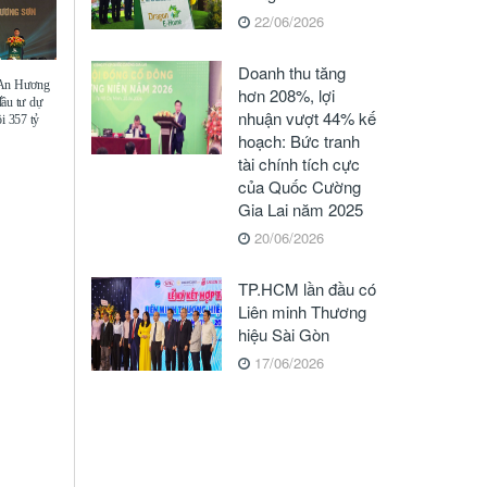
22/06/2026
Doanh thu tăng
 An Hương
hơn 208%, lợi
đầu tư dự
nhuận vượt 44% kế
i 357 tỷ
hoạch: Bức tranh
tài chính tích cực
của Quốc Cường
Gia Lai năm 2025
20/06/2026
TP.HCM lần đầu có
Liên minh Thương
hiệu Sài Gòn
17/06/2026