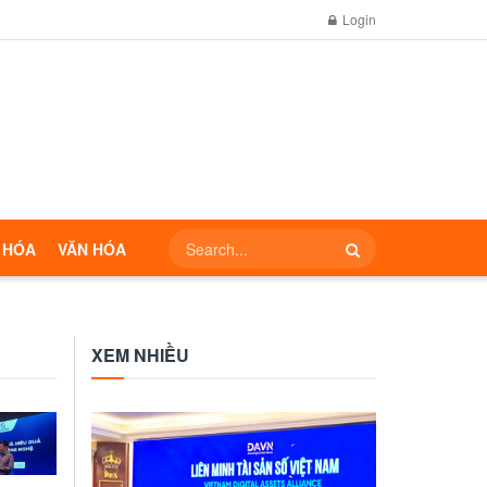
Login
 HÓA
VĂN HÓA
XEM NHIỀU