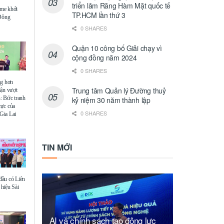
triển lãm Răng Hàm Mặt quốc tế
me khởi
TP.HCM lần thứ 3
 Đông
0 SHARES
Quận 10 công bố Giải chạy vì
cộng đồng năm 2024
0 SHARES
ng hơn
Trung tâm Quản lý Đường thuỷ
uận vượt
: Bức tranh
kỷ niệm 30 năm thành lập
 cực của
0 SHARES
Gia Lai
TIN MỚI
ầu có Liên
hiệu Sài
AI và chính sách tạo động lực