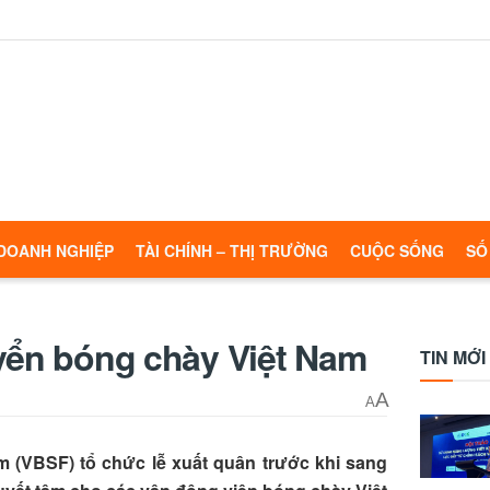
DOANH NGHIỆP
TÀI CHÍNH – THỊ TRƯỜNG
CUỘC SỐNG
SỐ
uyển bóng chày Việt Nam
TIN MỚI
A
A
(VBSF) tổ chức lễ xuất quân trước khi sang