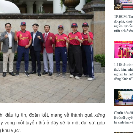
TP.HCM: Tìm 
đột phá, khơi
nguồn lực đầu
triển nhà ở ch
1.110 tân cử 
thực hành nhậ
nghiệp tại Tr
đẳng Kinh t
Chuẩn hóa dữ 
thi đấu tự tin, đoàn kết, mang về thành quả xứng
Bước đi quyết
y vọng mỗi tuyển thủ ở đây sẽ là một đại sứ, góp
hệ sinh thái v
 khu vực”.