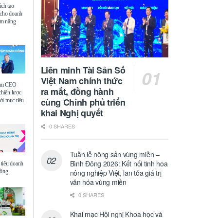
ách tạo
 cho doanh
iệm năng
Liên minh Tài Sản Số
Việt Nam chính thức
ệm CEO
ra mắt, đồng hành
chiến lược
cùng Chính phủ triển
i mục tiêu
khai Nghị quyết
0 SHARES
Tuần lễ nông sản vùng miền –
Bình Đông 2026: Kết nối tinh hoa
tiêu doanh
đồng
nông nghiệp Việt, lan tỏa giá trị
văn hóa vùng miền
0 SHARES
Khai mạc Hội nghị Khoa học và