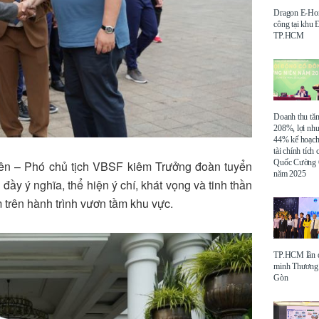
Dragon E-Ho
công tại khu
TP.HCM
Doanh thu tă
208%, lợi nh
44% kế hoạch
tài chính tích
Quốc Cường 
Kiên – Phó chủ tịch VBSF kiêm Trưởng đoàn tuyển
năm 2025
đầy ý nghĩa, thể hiện ý chí, khát vọng và tinh thần
trên hành trình vươn tầm khu vực.
TP.HCM lần đ
minh Thương 
Gòn