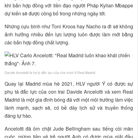
khi bản hợp đồng với tiền đạo người Pháp Kylian Mbappe
dự kiến sẽ được công bố trong những ngày tới.
Những cựu binh như Toni Kroos hay Nacho ra đi sẽ không
ảnh hưởng nhiều đến lực lượng luôn được làm mới bằng
các bản hợp đồng chất lượng.
Davide Ancelotti là trợ lý đắc lực của cha mình ở Real Madrid
Quay lại Madrid mùa hè 2021, HLV người Ý có được sự
phụ tá đắc lực của con trai Davide Ancelotti và xem Real
Madrid là một gia đình bóng đá với một môi trường làm việc
lành mạnh, sạch sẽ, có bề dày lịch sử và truyền thống
đáng tự hào.
Ancelotti đã ôm chặt Jude Bellingham sau tiếng còi mãn
cuộc, mừng tiền vệ trẻ người Anh có được mùa giải đầu