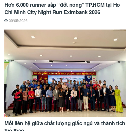
Hơn 6.000 runner sắp “đốt nóng” TP.HCM tại Ho
Chi Minh City Night Run Eximbank 2026
09/05/2026
Mối liên hệ giữa chất lượng giấc ngủ và thành tích
thể thao