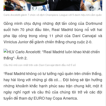
Carlo Ancelotti giành 7 chức vô địch Champions League với 5 danh hiệu khi cầm quân
Gồng mình chịu đựng những đợt tấn công của Dortmund
suốt hơn 70 phút đầu tiên, Real Madrid bùng nổ với hai
pha lập công trong vòng 11 phút của Dani Carvajal và
Vinicius Junior để giành chiến thắng chung cuộc 2-0.
Cầu thủ nhỏ con nhất trên sân Dani Carvajal đánh đầu mở tỉ số
“Real Madrid không có tư tưởng ngủ quên trên chiến thắng,
hay hài lòng với những gì đã có… Đội bóng sẽ tận hưởng
những khoảnh khắc hạnh phúc sau trận chung kết, một ít
ngày nghỉ ngơi và cầu thủ của chúng tôi trở về các đội
tuyển để tham dự EURO hay Copa America.