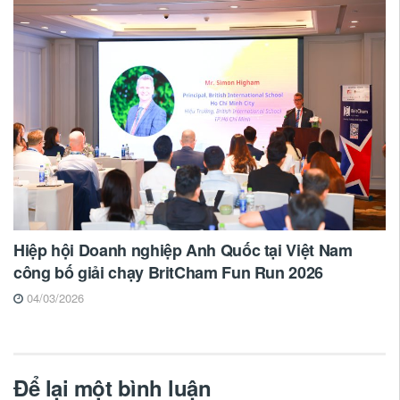
Hiệp hội Doanh nghiệp Anh Quốc tại Việt Nam
công bố giải chạy BritCham Fun Run 2026
04/03/2026
Để lại một bình luận