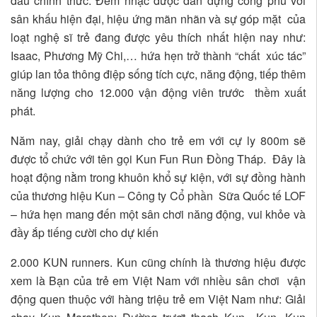
đấu chính thức. Đêm nhạc được dàn dựng công phu với
sân khấu hiện đại, hiệu ứng mãn nhãn và sự góp mặt của
loạt nghệ sĩ trẻ đang được yêu thích nhất hiện nay như:
Isaac, Phương Mỹ Chi,… hứa hẹn trở thành “chất xúc tác”
giúp lan tỏa thông điệp sống tích cực, năng động, tiếp thêm
năng lượng cho 12.000 vận động viên trước thềm xuất
phát.
Năm nay, giải chạy dành cho trẻ em với cự ly 800m sẽ
được tổ chức với tên gọi Kun Fun Run Đồng Tháp. Đây là
hoạt động nằm trong khuôn khổ sự kiện, với sự đồng hành
của thương hiệu Kun – Công ty Cổ phần Sữa Quốc tế LOF
– hứa hẹn mang đến một sân chơi năng động, vui khỏe và
đầy ắp tiếng cười cho dự kiến
2.000 KUN runners. Kun cũng chính là thương hiệu được
xem là Bạn của trẻ em Việt Nam với nhiều sân chơi vận
động quen thuộc với hàng triệu trẻ em Việt Nam như: Giải