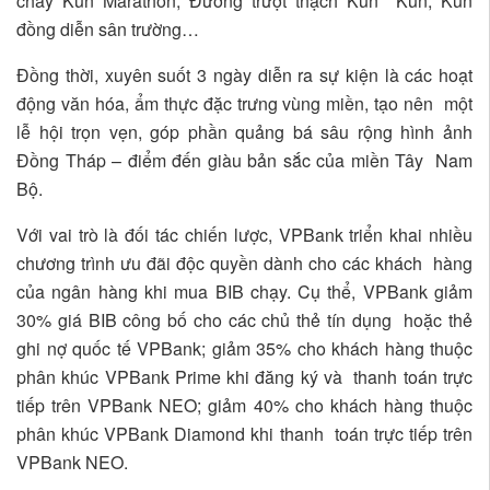
chay Kun Marathon; Đường trượt thạch Kun Kun, Kun
đồng diễn sân trường…
Đồng thời, xuyên suốt 3 ngày diễn ra sự kiện là các hoạt
động văn hóa, ẩm thực đặc trưng vùng miền, tạo nên một
lễ hội trọn vẹn, góp phần quảng bá sâu rộng hình ảnh
Đồng Tháp – điểm đến giàu bản sắc của miền Tây Nam
Bộ.
Với vai trò là đối tác chiến lược, VPBank triển khai nhiều
chương trình ưu đãi độc quyền dành cho các khách hàng
của ngân hàng khi mua BIB chạy. Cụ thể, VPBank giảm
30% giá BIB công bố cho các chủ thẻ tín dụng hoặc thẻ
ghi nợ quốc tế VPBank; giảm 35% cho khách hàng thuộc
phân khúc VPBank Prime khi đăng ký và thanh toán trực
tiếp trên VPBank NEO; giảm 40% cho khách hàng thuộc
phân khúc VPBank Diamond khi thanh toán trực tiếp trên
VPBank NEO.