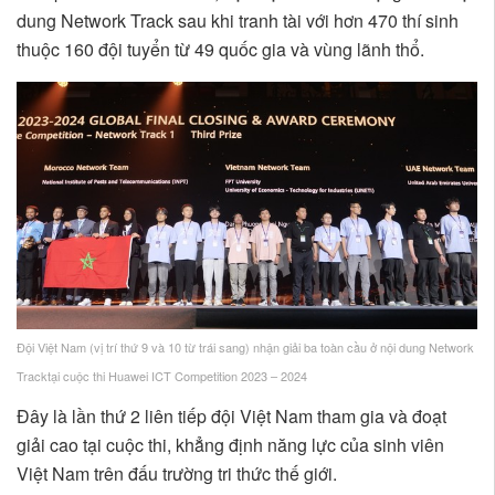
dung Network Track sau khi tranh tài với hơn 470 thí sinh
thuộc 160 đội tuyển từ 49 quốc gia và vùng lãnh thổ.
Đội Việt Nam (vị trí thứ 9 và 10 từ trái sang) nhận giải ba toàn cầu ở nội dung Network
Tracktại cuộc thi Huawei ICT Competition 2023 – 2024
Đây là lần thứ 2 liên tiếp đội Việt Nam tham gia và đoạt
giải cao tại cuộc thi, khẳng định năng lực của sinh viên
Việt Nam trên đấu trường tri thức thế giới.