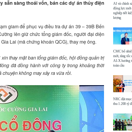
sẵn sàng thoái vốn, bán các dự án thủy điện
AI và chính s
động lực mới
nghiệp tiết k
lượng
tạm giam để phục vụ điều tra dự án 39 – 39B Bến
ờng lên giữ chức tổng giám đốc, người đại diện
 Gia Lai (mã chứng khoán QCG), thay mẹ ông.
CMC bổ nhi
mới, tăng tốc 
 xin thay mặt ban tổng giám đốc, hội đồng quản trị
AI-X hướng tớ
 đông đã đồng hành với công ty trong khoảng thời
toàn cầu
 cả chuyện không may xảy ra vừa rồi.
NRC đặt mục 
thu 1.200 tỷ 