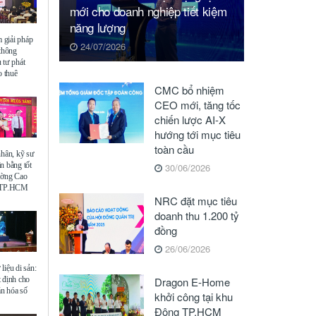
mới cho doanh nghiệp tiết kiệm
năng lượng
giải pháp
24/07/2026
 thông
 tư phát
o thuê
CMC bổ nhiệm
CEO mới, tăng tốc
chiến lược AI-X
hướng tới mục tiêu
toàn cầu
nhân, kỹ sư
n bằng tốt
30/06/2026
ường Cao
ế TP.HCM
NRC đặt mục tiêu
doanh thu 1.200 tỷ
đồng
26/06/2026
liệu di sản:
 định cho
Dragon E-Home
ăn hóa số
khởi công tại khu
Đông TP.HCM