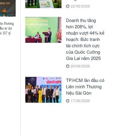
22/06/2026
Doanh thu tăng
 An Hương
hơn 208%, lợi
đầu tư dự
nhuận vượt 44% kế
i 357 tỷ
hoạch: Bức tranh
tài chính tích cực
của Quốc Cường
Gia Lai năm 2025
20/06/2026
TP.HCM lần đầu có
Liên minh Thương
hiệu Sài Gòn
17/06/2026