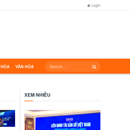
Login
 HÓA
VĂN HÓA
XEM NHIỀU