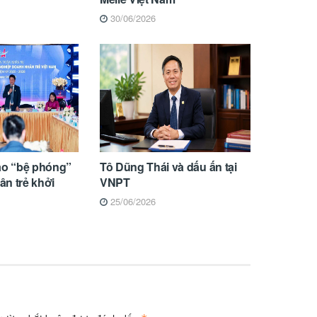
30/06/2026
ạo “bệ phóng”
Tô Dũng Thái và dấu ấn tại
n trẻ khởi
VNPT
25/06/2026