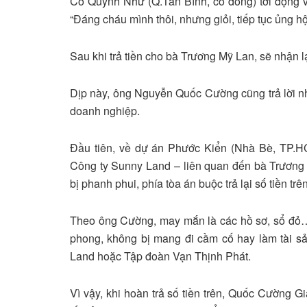
Cô Quỳnh Như (Q.Tân Bình, cổ đông) tới động 
“Đáng cháu mình thôi, nhưng giỏi, tiếp tục ủng 
Sau khi trả tiền cho bà Trương Mỹ Lan, sẽ nhận lạ
Dịp này, ông Nguyễn Quốc Cường cũng trả lời n
doanh nghiệp.
Đầu tiên, về dự án Phước Kiển (Nhà Bè, TP.H
Công ty Sunny Land – liên quan đến bà Trương 
bị phanh phui, phía tòa án buộc trả lại số tiền t
Theo ông Cường, may mắn là các hồ sơ, sổ đỏ
phong, không bị mang đi cầm cố hay làm tài 
Land hoặc Tập đoàn Vạn Thịnh Phát.
Vì vậy, khi hoàn trả số tiền trên, Quốc Cường Gi