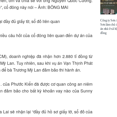
viên, ôm và chia sẻ với ông Nguyễn Quốc Cường.
hộ”, cổ đông này nói – Ảnh: BÔNG MAI
i đầy đủ giấy tờ, sổ đỏ liên quan
Công ty Sơn
Sơn làm chủ 
án nhà ở xã hộ
đồng
hiều câu hỏi của cổ đông liên quan đến dự án của
CM), doanh nghiệp đã nhận hơn 2.880 tỉ đồng từ
Mỹ Lan. Tuy nhiên, sau khi vụ án Vạn Thịnh Phát
rên để bà Trương Mỹ Lan đảm bảo thi hành án.
… của Phước Kiển đã được cơ quan công an niêm
sản đảm bảo cho bất kỳ khoản vay nào của Sunny
a Lai sẽ nhận lại “đầy đủ hồ sơ giấy tờ, sổ đỏ của