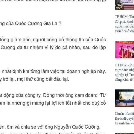
TP.HCM: Tìm 
đột phá, khơi
ông của Quốc Cường Gia Lai?
nguồn lực đầu
triển nhà ở ch
hó tổng giám đốc, người công bố thông tin của Quốc
Cường đã từ nhiệm vì lý do cá nhân, sau đó lập
1.110 tân cử 
nhất định khi từng làm việc tại doanh nghiệp này.
thực hành nhậ
nghiệp tại Tr
 trở lại, mọi thứ cũng bắt đầu lại.
đẳng Kinh t
ạt động của công ty. Đồng thời ông cam đoan: “Từ
làm là những gì mang lại lợi ích tốt nhất cho quý cổ
Chuẩn hóa dữ 
Bước đi quyết
hệ sinh thái v
iên, ôm và chia sẻ với ông Nguyễn Quốc Cường.