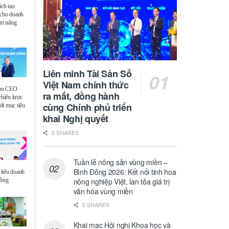
ách tạo
 cho doanh
iệm năng
Liên minh Tài Sản Số
Việt Nam chính thức
ệm CEO
ra mắt, đồng hành
chiến lược
cùng Chính phủ triển
i mục tiêu
khai Nghị quyết
0 SHARES
Tuần lễ nông sản vùng miền –
Bình Đông 2026: Kết nối tinh hoa
tiêu doanh
đồng
nông nghiệp Việt, lan tỏa giá trị
văn hóa vùng miền
0 SHARES
Khai mạc Hội nghị Khoa học và