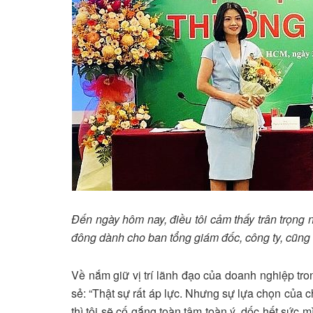
Đến ngày hôm nay, điều tôi cảm thấy trân trọng 
đông dành cho ban tổng giám đốc, công ty, cũn
Về nắm giữ vị trí lãnh đạo của doanh nghiệp tr
sẻ: “Thật sự rất áp lực. Nhưng sự lựa chọn của 
thì tôi sẽ cố gắng toàn tâm toàn ý, dốc hết sức 