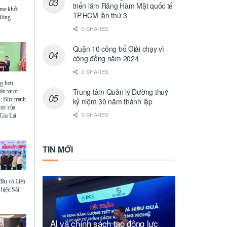
triển lãm Răng Hàm Mặt quốc tế
me khởi
TP.HCM lần thứ 3
 Đông
0 SHARES
Quận 10 công bố Giải chạy vì
cộng đồng năm 2024
0 SHARES
ng hơn
Trung tâm Quản lý Đường thuỷ
uận vượt
: Bức tranh
kỷ niệm 30 năm thành lập
 cực của
0 SHARES
Gia Lai
TIN MỚI
ầu có Liên
hiệu Sài
AI và chính sách tạo động lực