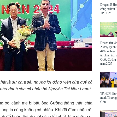
Dragon E-Ho
công tại khu
TP.HCM
Doanh thu tă
208%, lợi nh
44% kế hoạch
tài chính tích
Quốc Cường 
năm 2025
nhất là sự chia sẻ, những lời động viên của quý cổ
g như dành cho cá nhân bà Nguyễn Thị Như Loan”.
TP.HCM lần đ
minh Thương 
ong bối cảnh mẹ bị bắt, ông Cường thẳng thắn chia
Gòn
chúng ta cũng không có nhiều. Khi đã đảm nhận rồi
mình để hoàn thành một cách tốt nhất, làm những gì