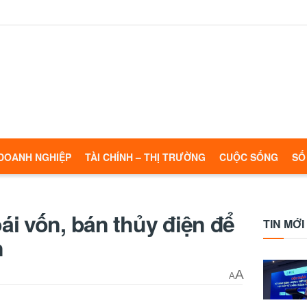
DOANH NGHIỆP
TÀI CHÍNH – THỊ TRƯỜNG
CUỘC SỐNG
SỐ
i vốn, bán thủy điện để
TIN MỚI
n
A
A