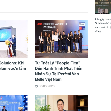
Công ty Sơn
Sơn làm chủ 
án nhà ở xã hộ
đồng
olutions: Khi
Từ Triết Lý “People First”
ệt Nam vươn tầm
Đến Hành Trình Phát Triển
Nhân Sự Tại Perfetti Van
Melle Việt Nam
30/06/2026