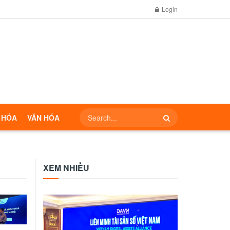
Login
 HÓA
VĂN HÓA
XEM NHIỀU