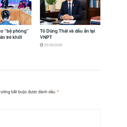
ạo “bệ phóng”
Tô Dũng Thái và dấu ấn tại
n trẻ khởi
VNPT
25/06/2026
trường bắt buộc được đánh dấu
*