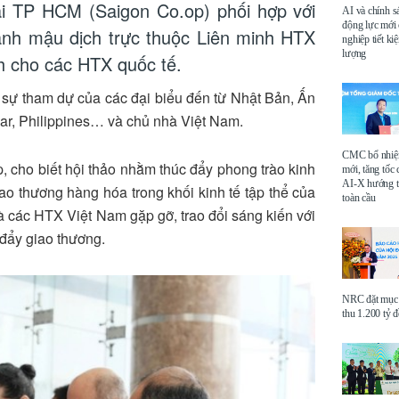
i TP HCM (Saigon Co.op) phối hợp với
AI và chính s
động lực mới
nh mậu dịch trực thuộc Liên minh HTX
nghiệp tiết k
lượng
h cho các HTX quốc tế.
có sự tham dự của các đại biểu đến từ Nhật Bản, Ấn
ar, Philippines… và chủ nhà Việt Nam.
CMC bổ nhi
cho biết hội thảo nhằm thúc đẩy phong trào kinh
mới, tăng tốc 
AI-X hướng tớ
iao thương hàng hóa trong khối kinh tế tập thể của
toàn cầu
à các HTX Việt Nam gặp gỡ, trao đổi sáng kiến với
đẩy giao thương.
NRC đặt mục 
thu 1.200 tỷ 