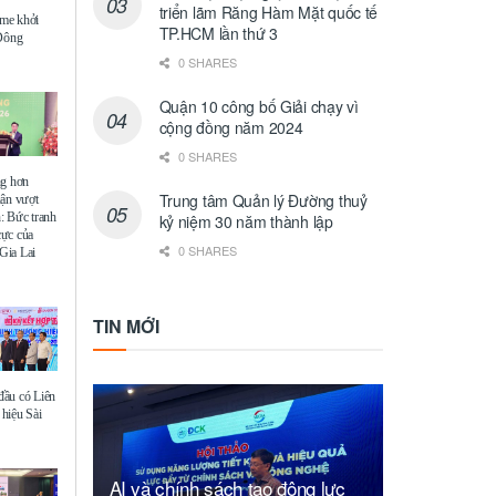
triển lãm Răng Hàm Mặt quốc tế
me khởi
TP.HCM lần thứ 3
 Đông
0 SHARES
Quận 10 công bố Giải chạy vì
cộng đồng năm 2024
0 SHARES
ng hơn
Trung tâm Quản lý Đường thuỷ
uận vượt
: Bức tranh
kỷ niệm 30 năm thành lập
 cực của
0 SHARES
Gia Lai
TIN MỚI
ầu có Liên
hiệu Sài
AI và chính sách tạo động lực