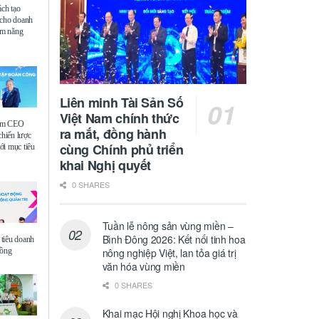
ách tạo
 cho doanh
iệm năng
Liên minh Tài Sản Số
Việt Nam chính thức
ệm CEO
ra mắt, đồng hành
chiến lược
cùng Chính phủ triển
i mục tiêu
khai Nghị quyết
0 SHARES
Tuần lễ nông sản vùng miền –
Bình Đông 2026: Kết nối tinh hoa
tiêu doanh
đồng
nông nghiệp Việt, lan tỏa giá trị
văn hóa vùng miền
0 SHARES
Khai mạc Hội nghị Khoa học và