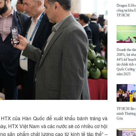
Dragon E-Ho
công tại khu
TP.HCM
Doanh thu tă
208%, lợi nh
44% kế hoạch
tài chính tích
Quốc Cường 
năm 2025
TP.HCM lần đ
minh Thương 
ố HTX của Hàn Quốc để xuất khẩu bánh tráng và
Gòn
này, HTX Việt Nam và các nước sẽ có nhiều cơ hội
hững sản phẩm chất lượng cao từ kinh tế tập thể” –