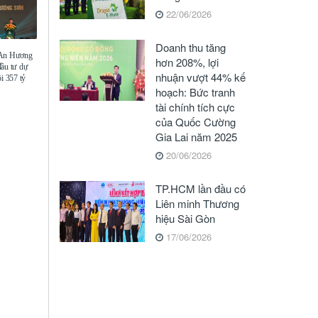
22/06/2026
Doanh thu tăng
 An Hương
hơn 208%, lợi
đầu tư dự
nhuận vượt 44% kế
i 357 tỷ
hoạch: Bức tranh
tài chính tích cực
của Quốc Cường
Gia Lai năm 2025
20/06/2026
TP.HCM lần đầu có
Liên minh Thương
hiệu Sài Gòn
17/06/2026