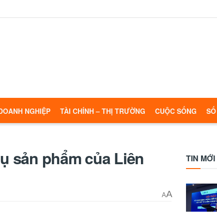
DOANH NGHIỆP
TÀI CHÍNH – THỊ TRƯỜNG
CUỘC SỐNG
SỐ
hụ sản phẩm của Liên
TIN MỚI
A
A