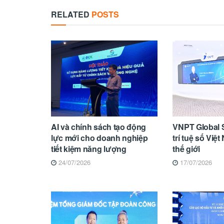
RELATED
POSTS
AI và chính sách tạo động
VNPT Global S
lực mới cho doanh nghiệp
trí tuệ số Vi
tiết kiệm năng lượng
thế giới
24/07/2026
17/07/2026