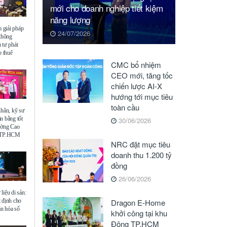
mới cho doanh nghiệp tiết kiệm
năng lượng
giải pháp
24/07/2026
 thông
 tư phát
o thuê
CMC bổ nhiệm
CEO mới, tăng tốc
chiến lược AI-X
hướng tới mục tiêu
toàn cầu
nhân, kỹ sư
n bằng tốt
30/06/2026
ường Cao
ế TP.HCM
NRC đặt mục tiêu
doanh thu 1.200 tỷ
đồng
26/06/2026
liệu di sản:
 định cho
Dragon E-Home
ăn hóa số
khởi công tại khu
Đông TP.HCM