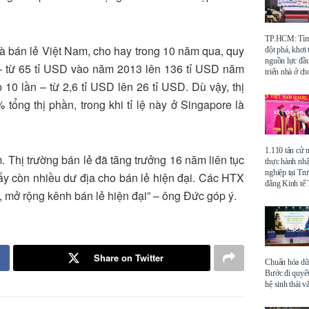
TP.HCM: Tìm 
 bán lẻ Việt Nam, cho hay trong 10 năm qua, quy
đột phá, khơi
nguồn lực đầu
 – từ 65 tỉ USD vào năm 2013 lên 136 tỉ USD năm
triển nhà ở ch
 10 lần – từ 2,6 tỉ USD lên 26 tỉ USD. Dù vậy, thị
 tổng thị phần, trong khi tỉ lệ này ở Singapore là
1.110 tân cử 
Thị trường bán lẻ đã tăng trưởng 16 năm liên tục
thực hành nhậ
nghiệp tại Tr
ấy còn nhiều dư địa cho bán lẻ hiện đại. Các HTX
đẳng Kinh t
n, mở rộng kênh bán lẻ hiện đại” – ông Đức góp ý.
Share on Twitter
Chuẩn hóa dữ 
Bước đi quyết
hệ sinh thái v