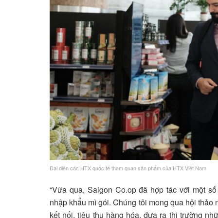
Đại diện các HTX quốc tế tham quan sản phẩm của HTX Việt Nam
“Vừa qua, Saigon Co.op đã hợp tác với một s
nhập khẩu mì gói. Chúng tôi mong qua hội thảo 
kết nối, tiêu thụ hàng hóa, đưa ra thị trường n