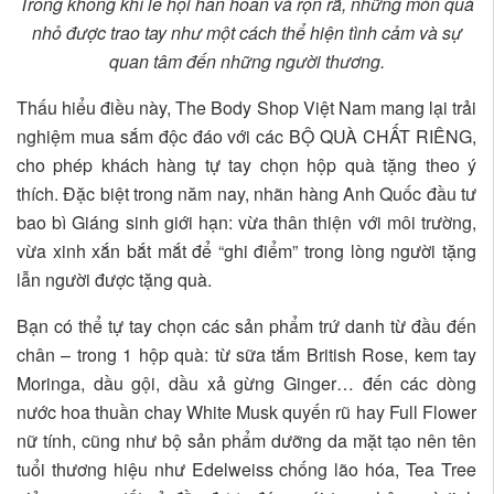
Trong không khí lễ hội hân hoan và rộn rã, những món quà
nhỏ được trao tay như một cách thể hiện tình cảm và sự
quan tâm đến những người thương.
Thấu hiểu điều này, The Body Shop Việt Nam mang lại trải
nghiệm mua sắm độc đáo với các BỘ QUÀ CHẤT RIÊNG,
cho phép khách hàng tự tay chọn hộp quà tặng theo ý
thích. Đặc biệt trong năm nay, nhãn hàng Anh Quốc đầu tư
bao bì Giáng sinh giới hạn: vừa thân thiện với môi trường,
vừa xinh xắn bắt mắt để “ghi điểm” trong lòng người tặng
lẫn người được tặng quà.
Bạn có thể tự tay chọn các sản phẩm trứ danh từ đầu đến
chân – trong 1 hộp quà: từ sữa tắm British Rose, kem tay
Moringa, dầu gội, dầu xả gừng Ginger… đến các dòng
nước hoa thuần chay White Musk quyến rũ hay Full Flower
nữ tính, cũng như bộ sản phẩm dưỡng da mặt tạo nên tên
tuổi thương hiệu như Edelweiss chống lão hóa, Tea Tree