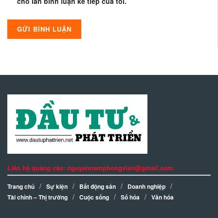
cho lần bình luận kế tiếp của tôi.
Liên hệ quảng cáo: nguyennamphongvien@gmail.com
Trang chủ
Sự kiện
Bất động sản
Doanh nghiệp
Tài chính – Thị trường
Cuộc sống
Số hóa
Văn hóa