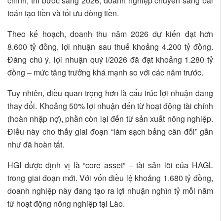
chính, thì bước sang 2026, doanh nghiệp chuyển sang bài
toán tạo tiền và tối ưu dòng tiền.
Theo kế hoạch, doanh thu năm 2026 dự kiến đạt hơn
8.600 tỷ đồng, lợi nhuận sau thuế khoảng 4.200 tỷ đồng.
Đáng chú ý, lợi nhuận quý I/2026 đã đạt khoảng 1.280 tỷ
đồng – mức tăng trưởng khá mạnh so với các năm trước.
Tuy nhiên, điều quan trọng hơn là cấu trúc lợi nhuận đang
thay đổi. Khoảng 50% lợi nhuận đến từ hoạt động tài chính
(hoàn nhập nợ), phần còn lại đến từ sản xuất nông nghiệp.
Điều này cho thấy giai đoạn “làm sạch bảng cân đối” gần
như đã hoàn tất.
HGI được định vị là “core asset” – tài sản lõi của HAGL
trong giai đoạn mới. Với vốn điều lệ khoảng 1.680 tỷ đồng,
doanh nghiệp này đang tạo ra lợi nhuận nghìn tỷ mỗi năm
từ hoạt động nông nghiệp tại Lào.