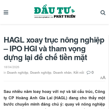
HAGL xoay trục nông nghiệp
– IPO HGI và tham vọng
dựng lại đế chế tiền mặt
18/04/2026
0
in
Doanh nghiệp
,
Doanh nghiệp
,
Doanh nhân
,
Kết nối
A
A
Sau nhiều năm loay hoay với nợ và tái cấu trúc, Công
ty CP Hoàng Anh Gia Lai (HAGL) đang cho thấy một
bước chuyển mình đáng chú ý: quay về nông nghiệp