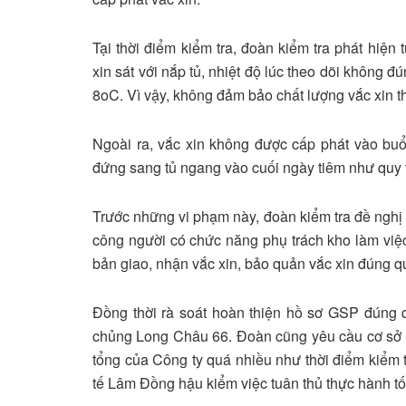
Tại thời điểm kiểm tra, đoàn kiểm tra phát hiện
xin sát với nắp tủ, nhiệt độ lúc theo dõi không đ
8oC. Vì vậy, không đảm bảo chất lượng vắc xin t
Ngoài ra, vắc xin không được cấp phát vào buổ
đứng sang tủ ngang vào cuối ngày tiêm như quy 
Trước những vi phạm này, đoàn kiểm tra đề nghị
công người có chức năng phụ trách kho làm việc
bản giao, nhận vắc xin, bảo quản vắc xin đúng q
Đồng thời rà soát hoàn thiện hồ sơ GSP đúng q
chủng Long Châu 66. Đoàn cũng yêu cầu cơ sở t
tổng của Công ty quá nhiều như thời điểm kiểm 
tế Lâm Đồng hậu kiểm việc tuân thủ thực hành tốt