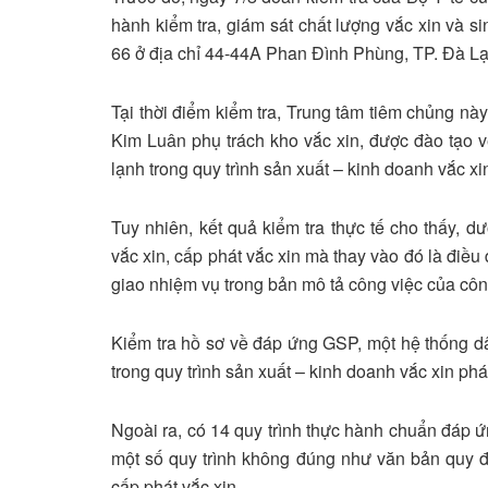
hành kiểm tra, giám sát chất lượng vắc xin và 
66 ở địa chỉ 44-44A Phan Đình Phùng, TP. Đà Lạ
Tại thời điểm kiểm tra, Trung tâm tiêm chủng này
Kim Luân phụ trách kho vắc xin, được đào tạo 
lạnh trong quy trình sản xuất – kinh doanh vắc xi
Tuy nhiên, kết quả kiểm tra thực tế cho thấy, d
vắc xin, cấp phát vắc xin mà thay vào đó là đ
giao nhiệm vụ trong bản mô tả công việc của công
Kiểm tra hồ sơ về đáp ứng GSP, một hệ thống dâ
trong quy trình sản xuất – kinh doanh vắc xin ph
Ngoài ra, có 14 quy trình thực hành chuẩn đáp ứ
một số quy trình không đúng như văn bản quy đị
cấp phát vắc xin.