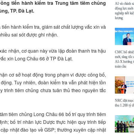
Đồng tiến hành kiểm tra Trung tâm tiêm chủng
AI và chính s
động lực mới
ng, TP. Đà Lạt.
nghiệp tiết k
lượng
 tiến hành kiểm tra, giám sát chất lượng vắc xin và
nhiều sai sót được ghi nhận.
xác nhận, cơ quan này vừa lập đoàn thanh tra hậu
CMC bổ nhi
mới, tăng tốc 
vắc xin Long Châu 66 ở TP Đà Lạt.
AI-X hướng tớ
toàn cầu
nhận cơ sở hoạt động trong phạm vi được công bố,
 động. Tuy nhiên, đoàn kiểm tra vẫn phát hiện tồn
y trình tiêm chủng chưa tuân thủ theo nguyên tắc
NRC đặt mục 
thu 1.200 tỷ 
tâm tiêm chủng Long Châu 66 bố trí quy trình tiêm
nh; bố trí nhân lực Dược thực hiện quy trình tiếp
n cập nhật đào tạo về GSP; thường xuyên cập nhật