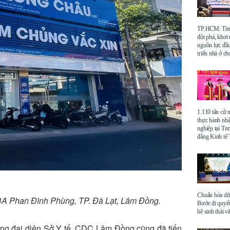
TP.HCM: Tìm 
đột phá, khơi
nguồn lực đầu
triển nhà ở ch
1.110 tân cử 
thực hành nhậ
nghiệp tại Tr
đẳng Kinh t
Chuẩn hóa dữ 
4A Phan Đình Phùng, TP. Đà Lạt, Lâm Đồng.
Bước đi quyết
hệ sinh thái v
cùng đại diện Sở Y tế, CDC Lâm Đồng cũng đã tiến