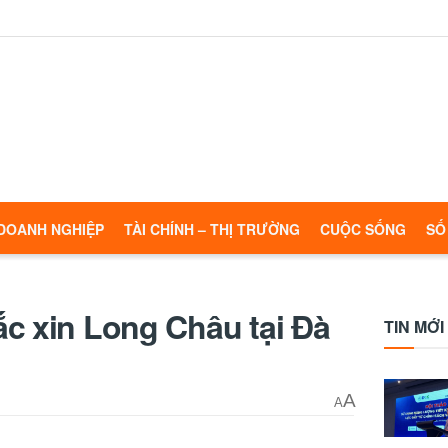
DOANH NGHIỆP
TÀI CHÍNH – THỊ TRƯỜNG
CUỘC SỐNG
SỐ
c xin Long Châu tại Đà
TIN MỚI
A
A