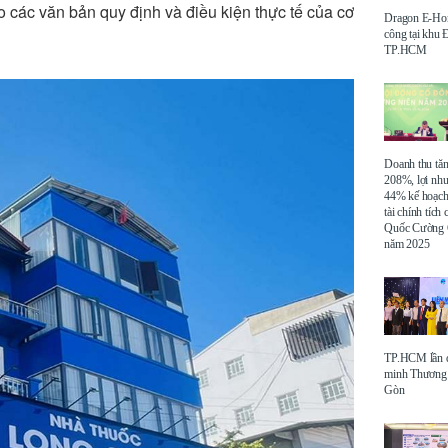
o các văn bản quy định và điều kiện thực tế của cơ
Dragon E-Ho
công tại khu
TP.HCM
Doanh thu tă
208%, lợi nh
44% kế hoạch
tài chính tích
Quốc Cường 
năm 2025
TP.HCM lần đ
minh Thương 
Gòn