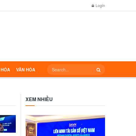
Login
 HÓA
VĂN HÓA
XEM NHIỀU