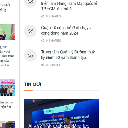
triển lãm Răng Hàm Mặt quốc tế
me khởi
TP.HCM lần thứ 3
 Đông
0 SHARES
Quận 10 công bố Giải chạy vì
cộng đồng năm 2024
0 SHARES
ng hơn
Trung tâm Quản lý Đường thuỷ
uận vượt
: Bức tranh
kỷ niệm 30 năm thành lập
 cực của
0 SHARES
Gia Lai
TIN MỚI
ầu có Liên
hiệu Sài
AI và chính sách tạo động lực