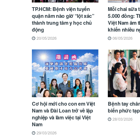
TP.HCM: Bệnh viện tuyến
Mỗi chai sữa 
quận năm nào giờ “lột xác”
5.000 đồng: 
thành trung tâm y học chủ
Việt Nam âm t
động
khiến nhiều 
20/05/2026
06/05/2026
Cơ hội mới cho con em Việt
Bệnh tay châ
Nam và Đài Loan trở về lập
biến phức tạp
nghiệp và làm việc tại Việt
28/03/2026
Nam
29/03/2026