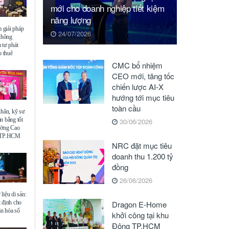
mới cho doanh nghiệp tiết kiệm
năng lượng
giải pháp
24/07/2026
 thông
 tư phát
o thuê
CMC bổ nhiệm
CEO mới, tăng tốc
chiến lược AI-X
hướng tới mục tiêu
toàn cầu
nhân, kỹ sư
n bằng tốt
30/06/2026
ường Cao
ế TP.HCM
NRC đặt mục tiêu
doanh thu 1.200 tỷ
đồng
26/06/2026
liệu di sản:
 định cho
Dragon E-Home
ăn hóa số
khởi công tại khu
Đông TP.HCM