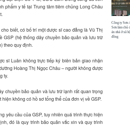
sinh phẩm y tế tại Trung tâm tiêm chủng Long Châu
t.
Công ty Sơn
Sơn làm chủ 
 cho biết, có bố trí một dược sĩ cao đẳng là Vũ Thị
án nhà ở xã hộ
về GSP (hệ thống dây chuyền bảo quản và lưu trữ
đồng
n) theo quy định.
ược sĩ Luân không trực tiếp ký biên bản giao nhận
iều dưỡng Hoàng Thị Ngọc Châu – người không được
 ty.
y chuyền bảo quản và lưu trữ lạnh rất quan trọng
át hiện không có hồ sơ tổng thể của đơn vị về GSP.
ng yêu cầu của GSP, tuy nhiên quá trình thực hiện
nh, đó là quy trình bảo quản vắc xin và quy trình