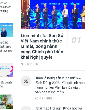
ách tạo
 cho doanh
iệm năng
Liên minh Tài Sản Số
Việt Nam chính thức
ệm CEO
ra mắt, đồng hành
chiến lược
cùng Chính phủ triển
i mục tiêu
khai Nghị quyết
0 SHARES
Tuần lễ nông sản vùng miền –
Bình Đông 2026: Kết nối tinh hoa
tiêu doanh
đồng
nông nghiệp Việt, lan tỏa giá trị
văn hóa vùng miền
0 SHARES
Khai mạc Hội nghị Khoa học và