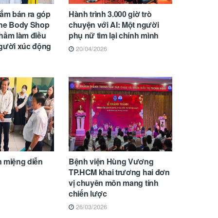
tắm bán ra góp
Hành trình 3.000 giờ trò
The Body Shop
chuyện với AI: Một người
hầm làm điều
phụ nữ tìm lại chính mình
người xúc động
20/04/2026
n miệng diễn
Bệnh viện Hùng Vương
TP.HCM khai trương hai đơn
vị chuyên môn mang tính
chiến lược
26/03/2026