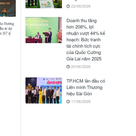
22/06/2026
Doanh thu tăng
 An Hương
hơn 208%, lợi
đầu tư dự
nhuận vượt 44% kế
i 357 tỷ
hoạch: Bức tranh
tài chính tích cực
của Quốc Cường
Gia Lai năm 2025
20/06/2026
TP.HCM lần đầu có
Liên minh Thương
hiệu Sài Gòn
17/06/2026