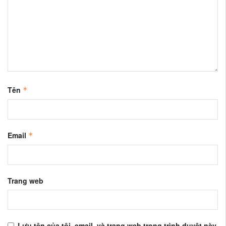
Tên
*
Email
*
Trang web
Lưu tên của tôi, email, và trang web trong trình duyệt này