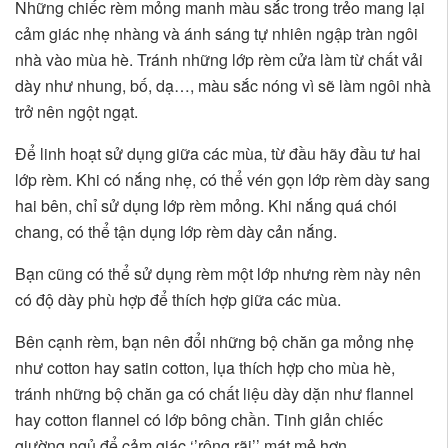
Những chiếc rèm mỏng manh màu sắc trong trẻo mang lại
cảm giác nhẹ nhàng và ánh sáng tự nhiên ngập tràn ngôi
nhà vào mùa hè. Tránh những lớp rèm cửa làm từ chất vải
dày như nhung, bố, dạ…, màu sắc nóng vì sẽ làm ngôi nhà
trở nên ngột ngạt.
Để linh hoạt sử dụng giữa các mùa, từ đầu hãy đầu tư hai
lớp rèm. Khi có nắng nhẹ, có thể vén gọn lớp rèm dày sang
hai bên, chỉ sử dụng lớp rèm mỏng. Khi nắng quá chói
chang, có thể tận dụng lớp rèm dày cản nắng.
Bạn cũng có thể sử dụng rèm một lớp nhưng rèm này nên
có độ dày phù hợp để thích hợp giữa các mùa.
Bên cạnh rèm, bạn nên đổi những bộ chăn ga mỏng nhẹ
như cotton hay satin cotton, lụa thích hợp cho mùa hè,
tránh những bộ chăn ga có chất liệu dày dặn như flannel
hay cotton flannel có lớp bông chần. Tinh giản chiếc
giường ngủ để cảm giác ‘’rộng rãi’’ mát mẻ hơn