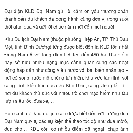
Đại diện KLD Đại Nam gửi lời cảm ơn yêu thương chân
thành đến du khách đã đồng hành cùng đơn vị trong suốt
thời gian qua và gửi lời chúc năm mới đến mọi người.
Khu Du lịch Đại Nam (thuộc phường Hiệp An, TP Thủ Dầu
Một, tỉnh Bình Dương) từng được biết đến là KLD lớn nhất
Đông Nam Á với tổng diện tích lên đến 450 ha. Địa điểm
này sở hữu nhiều hạng mục cảnh quan cùng các hoạt
động hấp dẫn như công viên nước với bãi biển nhân tạo –
nơi có sóng nước mô phỏng tự nhiên, khu vực tâm linh với
công trình kiến trúc độc đáo Kim Điện, công viên giải trí –
nơi du khách thử sức với nhiều trò chơi mạo hiểm như tàu
lượn siêu tốc, đua xe,…
Bên cạnh đó, khu du lịch còn được biết đến với trường đua
Đại Nam quy tụ các sự kiện thể thao tốc độ như đua môtô,
đua chó… KDL còn có nhiều điểm dã ngoại, chụp ảnh