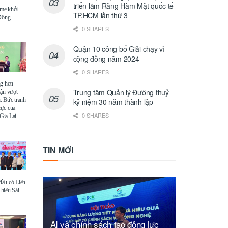
triển lãm Răng Hàm Mặt quốc tế
me khởi
TP.HCM lần thứ 3
 Đông
0 SHARES
Quận 10 công bố Giải chạy vì
cộng đồng năm 2024
0 SHARES
ng hơn
Trung tâm Quản lý Đường thuỷ
uận vượt
: Bức tranh
kỷ niệm 30 năm thành lập
 cực của
0 SHARES
Gia Lai
TIN MỚI
ầu có Liên
hiệu Sài
AI và chính sách tạo động lực