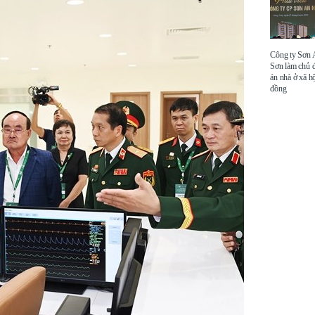
Công ty Sơn
Sơn làm chủ 
án nhà ở xã hộ
đồng