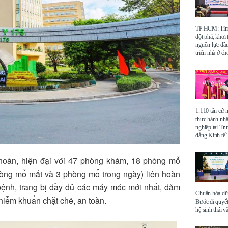
TP.HCM: Tìm 
đột phá, khơi
nguồn lực đầu
triển nhà ở ch
1.110 tân cử 
thực hành nhậ
nghiệp tại Tr
đẳng Kinh t
hoàn, hiện đại với 47 phòng khám, 18 phòng mổ
hòng mổ mắt và 3 phòng mổ trong ngày) liên hoàn
 bệnh, trang bị đầy đủ các máy móc mới nhất, đảm
Chuẩn hóa dữ 
nhiễm khuẩn chặt chẽ, an toàn.
Bước đi quyết
hệ sinh thái v