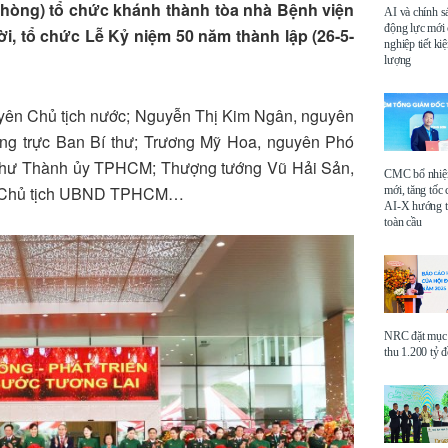
phòng) tổ chức khánh thành tòa nhà Bệnh viện
AI và chính s
động lực mới
i, tổ chức Lễ Kỷ niệm 50 năm thành lập (26-5-
nghiệp tiết k
lượng
uyên Chủ tịch nước; Nguyễn Thị Kim Ngân, nguyên
ng trực Ban Bí thư; Trương Mỹ Hoa, nguyên Phó
 thư Thành ủy TPHCM; Thượng tướng Vũ Hải Sản,
CMC bổ nhi
, Chủ tịch UBND TPHCM…
mới, tăng tốc 
AI-X hướng tớ
toàn cầu
NRC đặt mục 
thu 1.200 tỷ 