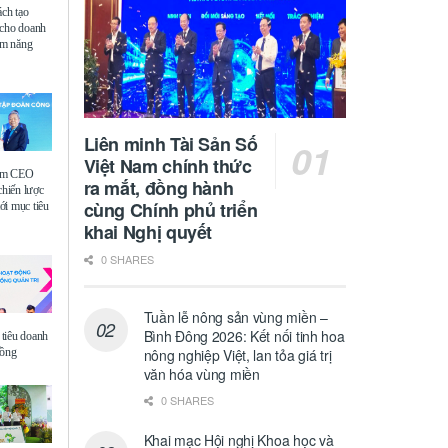
ách tạo
 cho doanh
iệm năng
Liên minh Tài Sản Số
Việt Nam chính thức
ệm CEO
ra mắt, đồng hành
chiến lược
cùng Chính phủ triển
i mục tiêu
khai Nghị quyết
0 SHARES
Tuần lễ nông sản vùng miền –
Bình Đông 2026: Kết nối tinh hoa
tiêu doanh
đồng
nông nghiệp Việt, lan tỏa giá trị
văn hóa vùng miền
0 SHARES
Khai mạc Hội nghị Khoa học và