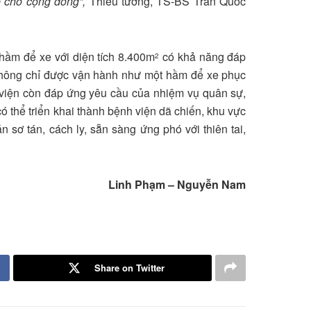
ế cho cộng đồng”,
Thiếu tướng, TS-BS Trần Quốc
hầm để xe với diện tích 8.400m
có khả năng đáp
2
Không chỉ được vận hành như một hầm để xe phục
 viện còn đáp ứng yêu cầu của nhiệm vụ quân sự,
 thể triển khai thành bệnh viện dã chiến, khu vực
 sơ tán, cách ly, sẵn sàng ứng phó với thiên tai,
Linh Phạm – Nguyễn Nam
Share on Twitter