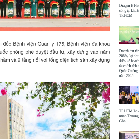
Dragon E-Ho
công tại khu
TP.HCM
m đốc Bệnh viện Quân y 175, Bệnh viện đa khoa
uốc phòng phê duyệt đầu tư, xây dựng vào năm
Doanh thu tă
208%, lợi nh
 hầm và 9 tầng nổi với tổng diện tích sàn xây dựng
44% kế hoạch
tài chính tích
Quốc Cường 
năm 2025
TP.HCM lần đ
minh Thương 
Gòn