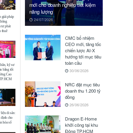
mới cho doanh nghiệp tiết kiệm
năng lượng
giải pháp
24/07/2026
 thông
 tư phát
o thuê
CMC bổ nhiệm
CEO mới, tăng tốc
chiến lược AI-X
hướng tới mục tiêu
toàn cầu
nhân, kỹ sư
n bằng tốt
30/06/2026
ường Cao
ế TP.HCM
NRC đặt mục tiêu
doanh thu 1.200 tỷ
đồng
26/06/2026
liệu di sản:
 định cho
Dragon E-Home
ăn hóa số
khởi công tại khu
Đông TP.HCM