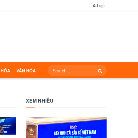
Login
 HÓA
VĂN HÓA
XEM NHIỀU