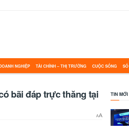
DOANH NGHIỆP
TÀI CHÍNH – THỊ TRƯỜNG
CUỘC SỐNG
SỐ
có bãi đáp trực thăng tại
TIN MỚI
A
A