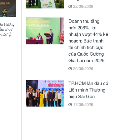
22/06/2026
Doanh thu tăng
 An Hương
hơn 208%, lợi
đầu tư dự
nhuận vượt 44% kế
i 357 tỷ
hoạch: Bức tranh
tài chính tích cực
của Quốc Cường
Gia Lai năm 2025
20/06/2026
TP.HCM lần đầu có
Liên minh Thương
hiệu Sài Gòn
17/06/2026