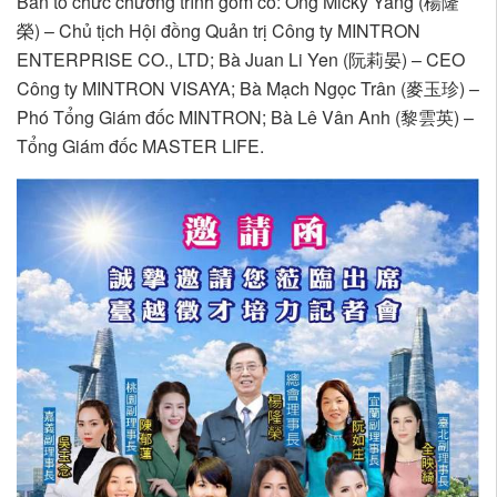
Ban tổ chức chương trình gồm có: Ông Micky Yang (楊隆
榮) – Chủ tịch Hội đồng Quản trị Công ty MINTRON
ENTERPRISE CO., LTD; Bà Juan Li Yen (阮莉晏) – CEO
Công ty MINTRON VISAYA; Bà Mạch Ngọc Trân (麥玉珍) –
Phó Tổng Giám đốc MINTRON; Bà Lê Vân Anh (黎雲英) –
Tổng Giám đốc MASTER LIFE.