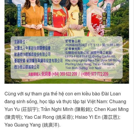
Cùng với sự tham gia thế hệ con em kiều bào Đài Loan
đang sinh sống, học tập và thực tập tại Việt Nam: Chuang
Yun Yu (莊韻宇); Trần Nghi Minh (陳毅銘); Chen Kuei Ming
(陳貴明); Yao Cai Rong (姚采蓉); Hsiao Yi En (蕭苡恩);
Yao Guang Yang (姚廣洋).