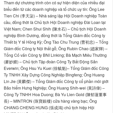
Tham dự chương trình còn có sự hiện diện của nhiều đại
biểu đến từ các doanh nghiệp và tổ chức uy tín: Ông Lee
Tien Chi (李天柒) – Nhà sáng lập Hội Doanh nghiệp Toàn
cầu, đồng thời là Chủ tịch Hội Doanh nghiệp Đài Loan tại
Việt Nam; Chen Shui Shih (陳水石) – Chủ tịch Hội Doanh
nghiệp Bình Dương, đồng thời là Tổng Giám đốc Công ty
Thiết bị Y tế Hồng Kỳ; Ông Tào Chu Trung (曹初忠) – Tổng
Giám đốc Công ty Nội thất gỗ; Ông Rubin Chao (趙家輝) –
Tổng Cố vấn Công ty BNI Linking; Bà Mạch Miêu Thường
(麥妙嫦) – Chủ tịch Tập đoàn Công Ty Bất Động Sản
Everwin; Ông Hsu Yu Kuei (徐毓魁)– Tổng Giám đốc Công
Ty TNHH Xây Dựng Công Nghiệp Bingfeng; Ông Huang
Lin Jie (黃麟傑) – Tổng Giám đốc Công ty cổ phần môi giới
Bảo hiểm Hưng Nghiệp; Ông Huang Shih-wei (黃詩偉) –
Công Ty TNHH Hoa Duong; Bà Yu Lien Gold (陳郁蓮董事
長) – MINTRON (珠寶銀樓) cửa hàng vàng bạc; Ông
CHANG CHENG HUNG (張成鴻) chủ tịch hiệp Hội