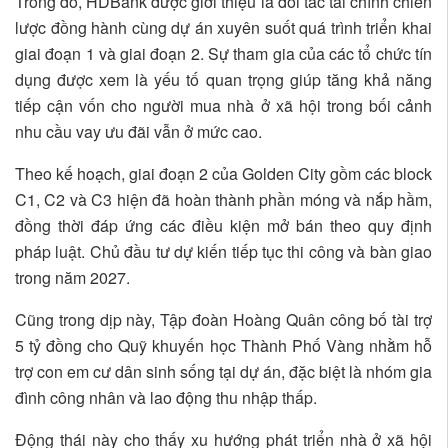
Trong đó, HDBank được giới thiệu là đối tác tài chính chiến
lược đồng hành cùng dự án xuyên suốt quá trình triển khai
giai đoạn 1 và giai đoạn 2. Sự tham gia của các tổ chức tín
dụng được xem là yếu tố quan trọng giúp tăng khả năng
tiếp cận vốn cho người mua nhà ở xã hội trong bối cảnh
nhu cầu vay ưu đãi vẫn ở mức cao.
Theo kế hoạch, giai đoạn 2 của Golden City gồm các block
C1, C2 và C3 hiện đã hoàn thành phần móng và nắp hầm,
đồng thời đáp ứng các điều kiện mở bán theo quy định
pháp luật. Chủ đầu tư dự kiến tiếp tục thi công và bàn giao
trong năm 2027.
Cũng trong dịp này, Tập đoàn Hoàng Quân công bố tài trợ
5 tỷ đồng cho Quỹ khuyến học Thành Phố Vàng nhằm hỗ
trợ con em cư dân sinh sống tại dự án, đặc biệt là nhóm gia
đình công nhân và lao động thu nhập thấp.
Động thái này cho thấy xu hướng phát triển nhà ở xã hội