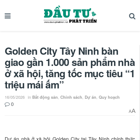
Golden City Tây Ninh bàn
giao gần 1.000 sản phẩm nhà
ở xã hội, tăng tốc mục tiêu “1
triệu mái ấm”
16/05/2026
in
Bất động sản
,
Chính sách
,
Dự án
,
Quy hoạch
0
A
A
Dự án nhà ở xã hội Golden City tại Tây Ninh chính thức