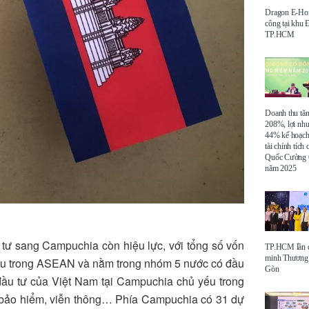
Dragon E-Ho
công tại khu
TP.HCM
Doanh thu tă
208%, lợi nh
44% kế hoạch
tài chính tích
Quốc Cường 
năm 2025
 tư sang Campuchia còn hiệu lực, với tổng số vốn
TP.HCM lần đ
minh Thương 
g đầu trong ASEAN và nằm trong nhóm 5 nước có đầu
Gòn
 đầu tư của Việt Nam tại Campuchia chủ yếu trong
g, bảo hiểm, viễn thông… Phía Campuchia có 31 dự