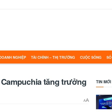
DOANH NGHIỆP
TÀI CHÍNH – THỊ TRƯỜNG
CUỘC SỐNG
SỐ
 Campuchia tăng trưởng
TIN MỚI
A
A