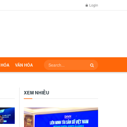
Login
 HÓA
VĂN HÓA
XEM NHIỀU