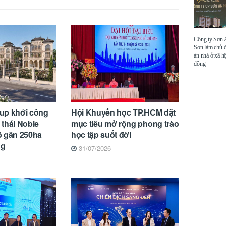
Công ty Sơn
Sơn làm chủ 
án nhà ở xã hộ
đồng
up khởi công
Hội Khuyến học TP.HCM đặt
h thái Noble
mục tiêu mở rộng phong trào
ô gần 250ha
học tập suốt đời
ng
31/07/2026