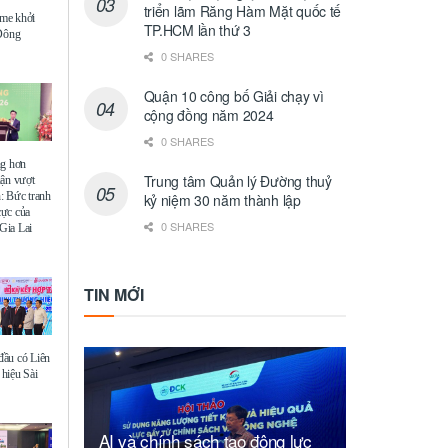
triển lãm Răng Hàm Mặt quốc tế
me khởi
TP.HCM lần thứ 3
 Đông
0 SHARES
Quận 10 công bố Giải chạy vì
cộng đồng năm 2024
0 SHARES
ng hơn
Trung tâm Quản lý Đường thuỷ
uận vượt
: Bức tranh
kỷ niệm 30 năm thành lập
 cực của
0 SHARES
Gia Lai
TIN MỚI
ầu có Liên
hiệu Sài
AI và chính sách tạo động lực