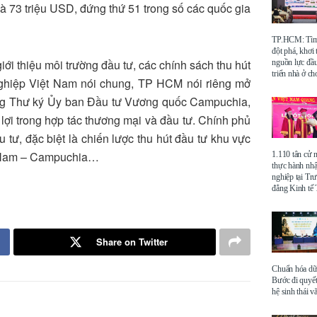
là 73 triệu USD, đứng thứ 51 trong số các quốc gia
TP.HCM: Tìm 
đột phá, khơi
iới thiệu môi trường đầu tư, các chính sách thu hút
nguồn lực đầu
triển nhà ở ch
ghiệp Việt Nam nói chung, TP HCM nói riêng mở
ổng Thư ký Ủy ban Đầu tư Vương quốc Campuchia,
ợi trong hợp tác thương mại và đầu tư. Chính phủ
 tư, đặc biệt là chiến lược thu hút đầu tư khu vực
t Nam – Campuchia…
1.110 tân cử 
thực hành nhậ
nghiệp tại Tr
đẳng Kinh t
Share on Twitter
Chuẩn hóa dữ 
Bước đi quyết
hệ sinh thái v