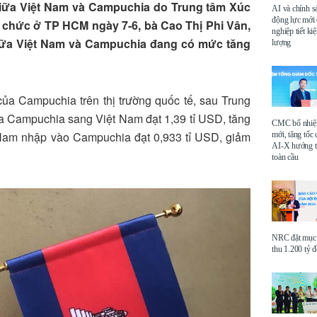
 giữa Việt Nam và Campuchia do Trung tâm Xúc
AI và chính s
động lực mới
 chức ở TP HCM ngày 7-6, bà Cao Thị Phi Vân,
nghiệp tiết k
iữa Việt Nam và Campuchia đang có mức tăng
lượng
của Campuchia trên thị trường quốc tế, sau Trung
ủa Campuchia sang Việt Nam đạt 1,39 tỉ USD, tăng
CMC bổ nhi
Nam nhập vào Campuchia đạt 0,933 tỉ USD, giảm
mới, tăng tốc 
AI-X hướng tớ
toàn cầu
NRC đặt mục 
thu 1.200 tỷ 