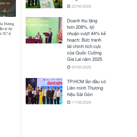
22/06/2026
Doanh thu tăng
 An Hương
hơn 208%, lợi
đầu tư dự
nhuận vượt 44% kế
i 357 tỷ
hoạch: Bức tranh
tài chính tích cực
của Quốc Cường
Gia Lai năm 2025
20/06/2026
TP.HCM lần đầu có
Liên minh Thương
hiệu Sài Gòn
17/06/2026