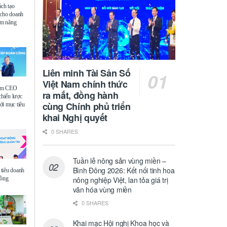
ách tạo
 cho doanh
iệm năng
Liên minh Tài Sản Số
Việt Nam chính thức
ệm CEO
ra mắt, đồng hành
chiến lược
cùng Chính phủ triển
i mục tiêu
khai Nghị quyết
0 SHARES
Tuần lễ nông sản vùng miền –
Bình Đông 2026: Kết nối tinh hoa
tiêu doanh
đồng
nông nghiệp Việt, lan tỏa giá trị
văn hóa vùng miền
0 SHARES
Khai mạc Hội nghị Khoa học và