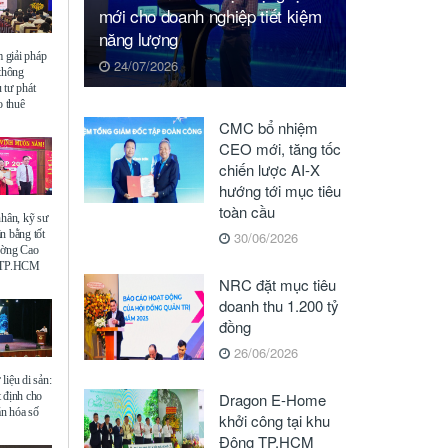
mới cho doanh nghiệp tiết kiệm
năng lượng
giải pháp
24/07/2026
 thông
 tư phát
o thuê
CMC bổ nhiệm
CEO mới, tăng tốc
chiến lược AI-X
hướng tới mục tiêu
toàn cầu
nhân, kỹ sư
n bằng tốt
30/06/2026
ường Cao
ế TP.HCM
NRC đặt mục tiêu
doanh thu 1.200 tỷ
đồng
26/06/2026
liệu di sản:
 định cho
Dragon E-Home
ăn hóa số
khởi công tại khu
Đông TP.HCM