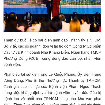
Tham dự buổi lễ có đại diện lãnh đạo Thành ủy TP.HCM,
Sở Y tế, các sở ngành, đơn vị tài trợ gồm Công ty Cổ phần
Đầu tư và Kinh doanh Nhà Khang Điền, Ngân hàng TMCP
Phương Đông (OCB), cùng đông đảo cán bộ, nhân viên
bệnh viện.
Phát biểu tại sự kiện, ông Lê Quốc Phong, Ủy viên Trung
ương Đảng, Phó Bí thư Thường trực Thành ủy TP.HCM,
đánh giá cao nỗ lực của Bệnh viện Phạm Ngọc Thạch
trong việc khẳng định vai trò bệnh viện tuyến đầu điều trị
bệnh lao và phổi cho TP.HCM cũng như khu vực phía
Nam. Theo ông, công trình chỉnh trang không chỉ cải thiện