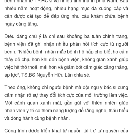
bệnh nhân từ TP.HCM và nhiều tỉnh thành phía Nam. Sau
nhiều năm hoạt động, nhiều hạng mục đã xuống cấp và
cần được cải tạo để đáp ứng nhu cầu khám chữa bệnh
ngày càng tăng.
Điều đáng chú ý là chỉ sau khoảng ba tuần chỉnh trang,
bệnh viện đã ghi nhận nhiều phản hồi tích cực từ người
bệnh. “Nhiều bệnh nhân mắc bệnh hô hấp cho biết họ cảm
thấy dễ chịu hơn khi đến bệnh viện, không gian xanh giúp
việc hít thở thoải mái hơn và giảm bớt cảm giác căng thẳng,
áp lực”, TS.BS Nguyễn Hữu Lân chia sẻ.
Theo ông, không chỉ người bệnh mà đội ngũ y bác sĩ cũng
cảm nhận rõ sự thay đổi tích cực của môi trường làm việc.
Một cảnh quan xanh mát, gần gũi với thiên nhiên giúp
nhân viên y tế có thêm năng lượng để lắng nghe, thấu hiểu
và đồng hành cùng bệnh nhân.
Công trình được triển khai từ nguồn tài trợ tự nguyện của