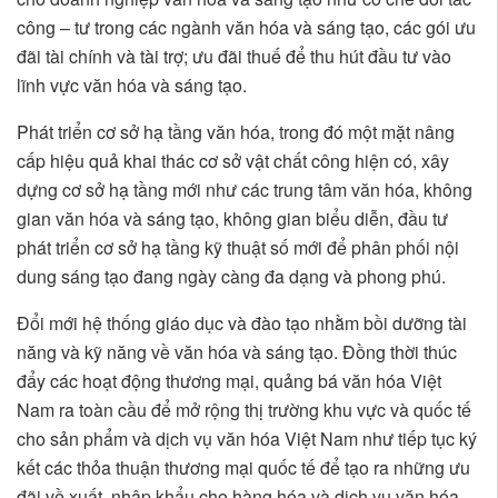
công – tư trong các ngành văn hóa và sáng tạo, các gói ưu
đãi tài chính và tài trợ; ưu đãi thuế để thu hút đầu tư vào
lĩnh vực văn hóa và sáng tạo.
Phát triển cơ sở hạ tầng văn hóa, trong đó một mặt nâng
cấp hiệu quả khai thác cơ sở vật chất công hiện có, xây
dựng cơ sở hạ tầng mới như các trung tâm văn hóa, không
gian văn hóa và sáng tạo, không gian biểu diễn, đầu tư
phát triển cơ sở hạ tầng kỹ thuật số mới để phân phối nội
dung sáng tạo đang ngày càng đa dạng và phong phú.
Đổi mới hệ thống giáo dục và đào tạo nhằm bồi dưỡng tài
năng và kỹ năng về văn hóa và sáng tạo. Đồng thời thúc
đẩy các hoạt động thương mại, quảng bá văn hóa Việt
Nam ra toàn cầu để mở rộng thị trường khu vực và quốc tế
cho sản phẩm và dịch vụ văn hóa Việt Nam như tiếp tục ký
kết các thỏa thuận thương mại quốc tế để tạo ra những ưu
đãi về xuất, nhập khẩu cho hàng hóa và dịch vụ văn hóa