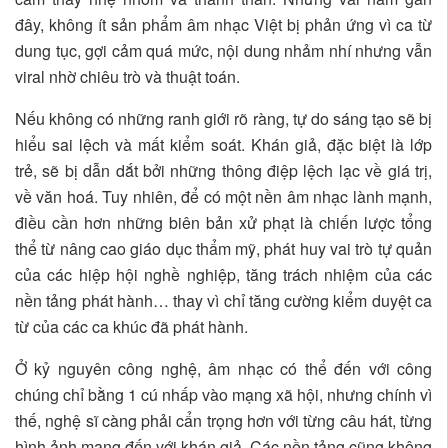
đây, không ít sản phẩm âm nhạc Việt bị phản ứng vì ca từ
dung tục, gợi cảm quá mức, nội dung nhảm nhí nhưng vẫn
viral nhờ chiêu trò và thuật toán.
Nếu không có những ranh giới rõ ràng, tự do sáng tạo sẽ bị
hiểu sai lệch và mất kiểm soát. Khán giả, đặc biệt là lớp
trẻ, sẽ bị dẫn dắt bởi những thông điệp lệch lạc về giá trị,
về văn hoá. Tuy nhiên, để có một nền âm nhạc lành mạnh,
điều cần hơn những biên bản xử phạt là chiến lược tổng
thể từ nâng cao giáo dục thẩm mỹ, phát huy vai trò tự quản
của các hiệp hội nghề nghiệp, tăng trách nhiệm của các
nền tảng phát hành… thay vì chỉ tăng cường kiểm duyệt ca
từ của các ca khúc đã phát hành.
Ở kỷ nguyên công nghệ, âm nhạc có thể đến với công
chúng chỉ bằng 1 cú nhấp vào mạng xã hội, nhưng chính vì
thế, nghệ sĩ càng phải cẩn trọng hơn với từng câu hát, từng
hình ảnh mang đến với khán giả. Các nền tảng cũng không