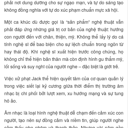
phải nơi dung dưỡng cho sự ngạo mạn, và tự do sáng tạo
không đồng nghĩa với tự do xúc phạm chuẩn mực xã hội.
Một ca khúc dù được gọi là “sản phẩm” nghệ thuật vẫn
phải đáp ứng những giá trị cơ bản của nghệ thuật: hướng
con người đến với chân, thiện, mỹ. Không thể lấy lý do cá
tính nghệ sĩ để bao biện cho sự lệch chuẩn trong ngôn từ
hay thái độ. Khi nghệ sĩ xuất hiện trước công chúng, họ
không chỉ thể hiện bản thân mà còn định hình gu thẩm mỹ,
lối sống và suy nghĩ của người nghe – đặc biệt là giới trẻ.
Việc xử phạt Jack thể hiện quyết tâm của cơ quan quản lý
trong việc siết lại kỷ cương giữa thời điểm thị trường âm
nhạc bị chi phối bởi lượt xem, xu hướng mạng và sự tung
hô ảo.
Âm nhạc là loại hình nghệ thuật dễ chạm đến cảm xúc con
người, tạo nên sự đồng cảm và niềm tin, giúp người nghe
cảm thấy nhẹ nhõm và thanh thản. Nhưng vài năm gần