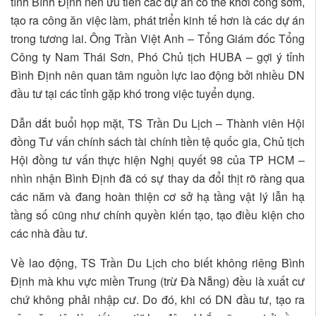
tỉnh Bình Định nên ưu tiên các dự án có thể khởi công sớm,
tạo ra công ăn việc làm, phát triển kinh tế hơn là các dự án
trong tương lai. Ông Trần Việt Anh – Tổng Giám đốc Tổng
Công ty Nam Thái Sơn, Phó Chủ tịch HUBA – gợi ý tỉnh
Bình Định nên quan tâm nguồn lực lao động bởi nhiều DN
đầu tư tại các tỉnh gặp khó trong việc tuyển dụng.
Dẫn dắt buổi họp mặt, TS Trần Du Lịch – Thành viên Hội
đồng Tư vấn chính sách tài chính tiền tệ quốc gia, Chủ tịch
Hội đồng tư vấn thực hiện Nghị quyết 98 của TP HCM –
nhìn nhận Bình Định đã có sự thay da đổi thịt rõ ràng qua
các năm và đang hoàn thiện cơ sở hạ tầng vật lý lẫn hạ
tầng số cũng như chính quyền kiến tạo, tạo điều kiện cho
các nhà đầu tư.
Về lao động, TS Trần Du Lịch cho biết không riêng Bình
Định mà khu vực miền Trung (trừ Đà Nẵng) đều là xuất cư
chứ không phải nhập cư. Do đó, khi có DN đầu tư, tạo ra