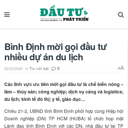
Bình Định mời gọi đầu tư
nhiều dự án du lịch
0
A
22/02/2025
in
Tin nổi bật
A
Các lĩnh vực ưu tiên mời gọi đầu tư là chế biến nông –
lâm – thủy sản; công nghiệp; dịch vụ cảng và logistics;
du lịch; kinh tế đô thị; y tế, giáo dục…
Chiều 21-2, UBND tỉnh Bình Định phối hợp cùng Hiệp hội
Doanh nghiệp (DN) TP HCM (HUBA) tổ chức họp mặt
Lãnh đạo tỉnh Bình Định với các DN, nhà đầu tư tại TP