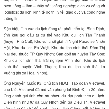
biến nông – lâm – thủy sản; công nghiệp; dịch vụ cảng và
logistics; du lịch; kinh tế đô thị; y tế, giáo dục và công nghệ
thông tin.
Đặc biệt, lĩnh vực du lịch đang rất phát triển tại Bình Định,
tỉnh kêu gọi đầu tư cụ thể vào Khu du lịch Tân Thanh
(huyện Phù Cát); Khu vui chơi giải trí Night Paradise Nhơn
Hội, Khu du lịch Eo Vượt, Khu du lịch sinh thái Đầm Thị
Nại đều thuộc TP Quy Nhơn; Sân golf tại huyện Tây Sơn;
Khu du lịch sinh thái trải nghiệm Vĩnh Sơn, Khu du lịch
sinh thái huyện Vĩnh Thạnh; Khu du lịch sinh thái La
Vuông (thị xã Hoài Nhơn).
Ông Nguyễn Quốc Kỳ, Chủ tịch HĐQT Tập đoàn Vietravel,
cho biết Vietravel đã mở văn phòng tại Bình Định 20 năm.
Ông đánh giá tỉnh còn rất nhiều dư địa phát triển du lịch.
Điển hình như từ ga Quy Nhơn đến ga Diêu Trì, Vietravel
sẵn sàng đầu tư để khai thác du lịch đường sắt, tương tự