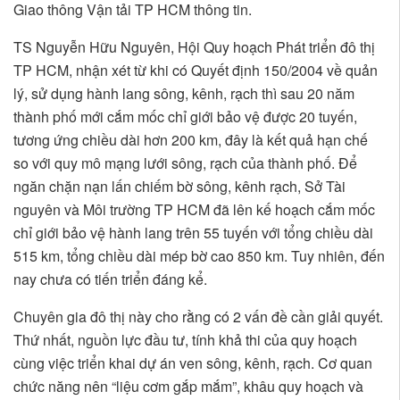
Giao thông Vận tải TP HCM thông tin.
TS Nguyễn Hữu Nguyên, Hội Quy hoạch Phát triển đô thị
TP HCM, nhận xét từ khi có Quyết định 150/2004 về quản
lý, sử dụng hành lang sông, kênh, rạch thì sau 20 năm
thành phố mới cắm mốc chỉ giới bảo vệ được 20 tuyến,
tương ứng chiều dài hơn 200 km, đây là kết quả hạn chế
so với quy mô mạng lưới sông, rạch của thành phố. Để
ngăn chặn nạn lấn chiếm bờ sông, kênh rạch, Sở Tài
nguyên và Môi trường TP HCM đã lên kế hoạch cắm mốc
chỉ giới bảo vệ hành lang trên 55 tuyến với tổng chiều dài
515 km, tổng chiều dài mép bờ cao 850 km. Tuy nhiên, đến
nay chưa có tiến triển đáng kể.
Chuyên gia đô thị này cho rằng có 2 vấn đề cần giải quyết.
Thứ nhất, nguồn lực đầu tư, tính khả thi của quy hoạch
cùng việc triển khai dự án ven sông, kênh, rạch. Cơ quan
chức năng nên “liệu cơm gắp mắm”, khâu quy hoạch và