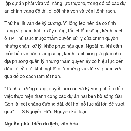
lập dự án phải vừa với năng lực thực tế, trong đó có các dự
án chỉnh trang đô thị, di dời nhà ven và trên kênh rạch.
Thứ hai là vấn đề kỷ cương. Vì lỏng lẻo nên đã có tình
trạng vi phạm trật tự xây dựng, lấn chiếm sông, kênh, rạch
ở TP Thủ Đức thuộc thẩm quyền xử lý của chính quyền
nhưng chậm xử lý, khắc phục hậu quả. Ngoài ra, khi cắm
mốc bảo vệ hành lang sông, kênh, rạch xong là giao cho
địa phương quản lý nhưng thẩm quyền ấy có hiệu lực đến
đâu thì cần rút kinh nghiệm từ những vụ việc vi phạm vừa
qua để có cách làm tốt hơn.
“Từ chủ trương đúng, quyết tâm cao và kỳ vọng nhiều đến
việc thực hiện thành công các dự án hai bên bờ sông Sài
Gòn là một chặng đường dài, đòi hỏi nỗ lực rất lớn để vượt
qua” – TS Nguyễn Hữu Nguyên kết luận.
Nguồn phát triển du lịch, văn hóa