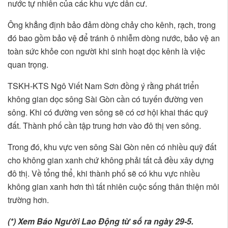
nước tự nhiên của các khu vực dân cư.
Ông khẳng định bảo đảm dòng chảy cho kênh, rạch, trong
đó bao gồm bảo vệ để tránh ô nhiễm dòng nước, bảo vệ an
toàn sức khỏe con người khi sinh hoạt dọc kênh là việc
quan trọng.
TSKH-KTS Ngô Viết Nam Sơn đồng ý rằng phát triển
không gian dọc sông Sài Gòn cần có tuyến đường ven
sông. Khi có đường ven sông sẽ có cơ hội khai thác quỹ
đất. Thành phố cần tập trung hơn vào đô thị ven sông.
Trong đó, khu vực ven sông Sài Gòn nên có nhiều quỹ đất
cho không gian xanh chứ không phải tất cả đều xây dựng
đô thị. Về tổng thể, khi thành phố sẽ có khu vực nhiều
không gian xanh hơn thì tất nhiên cuộc sống thân thiện môi
trường hơn.
(*) Xem Báo Người Lao Động từ số ra ngày 29-5.