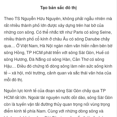
Tạo bản sắc đô thị
Theo TS Nguyễn Hữu Nguyên, không phải ngẫu nhiên mà
rất nhiều thành phố lớn được xây dựng trên hai bờ của
những con sông. Có thể nhắc tới như Paris có sông Seine,
nhiều thành phố cổ kính ở châu Âu có sông Danube chảy
qua… Ở Việt Nam, Hà Nội ngàn năm văn hiến nằm bên bờ
sông Hồng, TP HCM phát triển với sông Sài Gòn, Huế có
sông Hương, Đà Nẵng có sông Hàn, Cần Thơ có sông
Hậu… Điều đó chứng tỏ dòng sông làm nên sức sống kinh
tế – xã hội, môi trường, cảnh quan và sắc thái văn hóa của
mỗi đô thị.
Nguồn lực kinh tế của đoạn sông Sài Gòn chảy qua TP
HCM rất lớn. Ngoài tài nguyên nước dồi dào, sông Sài Gòn
còn là tuyến vận tải đường thủy quan trọng nối vùng trọng
điểm kinh tế phía Nam. Cùng với những dòng sông và