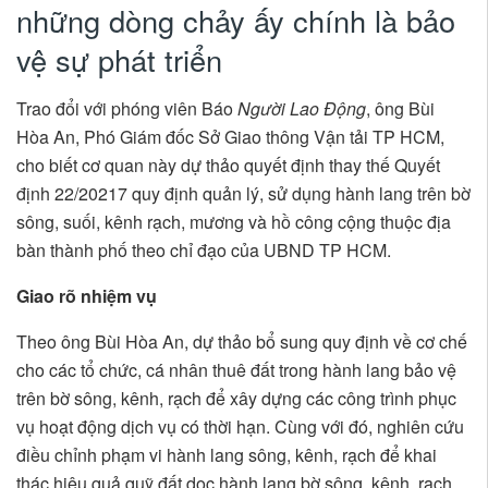
những dòng chảy ấy chính là bảo
vệ sự phát triển
Trao đổi với phóng viên Báo
Người Lao Động
, ông Bùi
Hòa An, Phó Giám đốc Sở Giao thông Vận tải TP HCM,
cho biết cơ quan này dự thảo quyết định thay thế Quyết
định 22/20217 quy định quản lý, sử dụng hành lang trên bờ
sông, suối, kênh rạch, mương và hồ công cộng thuộc địa
bàn thành phố theo chỉ đạo của UBND TP HCM.
Giao rõ nhiệm vụ
Theo ông Bùi Hòa An, dự thảo bổ sung quy định về cơ chế
cho các tổ chức, cá nhân thuê đất trong hành lang bảo vệ
trên bờ sông, kênh, rạch để xây dựng các công trình phục
vụ hoạt động dịch vụ có thời hạn. Cùng với đó, nghiên cứu
điều chỉnh phạm vi hành lang sông, kênh, rạch để khai
thác hiệu quả quỹ đất dọc hành lang bờ sông, kênh, rạch.