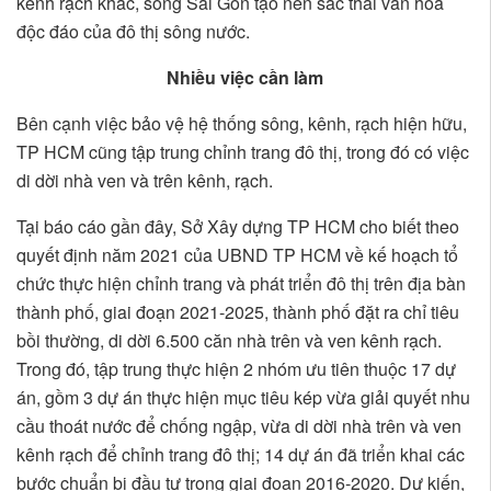
kênh rạch khác, sông Sài Gòn tạo nên sắc thái văn hóa
độc đáo của đô thị sông nước.
Nhiều việc cần làm
Bên cạnh việc bảo vệ hệ thống sông, kênh, rạch hiện hữu,
TP HCM cũng tập trung chỉnh trang đô thị, trong đó có việc
di dời nhà ven và trên kênh, rạch.
Tại báo cáo gần đây, Sở Xây dựng TP HCM cho biết theo
quyết định năm 2021 của UBND TP HCM về kế hoạch tổ
chức thực hiện chỉnh trang và phát triển đô thị trên địa bàn
thành phố, giai đoạn 2021-2025, thành phố đặt ra chỉ tiêu
bồi thường, di dời 6.500 căn nhà trên và ven kênh rạch.
Trong đó, tập trung thực hiện 2 nhóm ưu tiên thuộc 17 dự
án, gồm 3 dự án thực hiện mục tiêu kép vừa giải quyết nhu
cầu thoát nước để chống ngập, vừa di dời nhà trên và ven
kênh rạch để chỉnh trang đô thị; 14 dự án đã triển khai các
bước chuẩn bị đầu tư trong giai đoạn 2016-2020. Dự kiến,