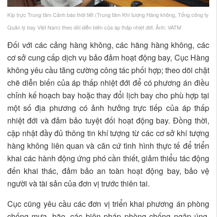
Kíp trực Trung tâm Cảnh báo thời tiết (Trung tâm Khí tượng Hàng không, Tổng công ty
Quản lý bay Việt Nam) theo dõi diễn biến của áp thấp nhiệt đới. Ảnh: VATM
Đối với các cảng hàng không, các hãng hàng không, các
cơ sở cung cấp dịch vụ bảo đảm hoạt động bay, Cục Hàng
không yêu cầu tăng cường công tác phối hợp; theo dõi chặt
chẽ diễn biến của áp thấp nhiệt đới để có phương án điều
chỉnh kế hoạch bay hoặc thay đổi lịch bay cho phù hợp tại
một số địa phương có ảnh hưởng trực tiếp của áp thấp
nhiệt đới và đảm bảo tuyệt đối hoạt động bay. Đồng thời,
cập nhật đầy đủ thông tin khí tượng từ các cơ sở khí tượng
hàng không liên quan và căn cứ tình hình thực tế để triển
khai các hành động ứng phó cần thiết, giảm thiểu tác động
đến khai thác, đảm bảo an toàn hoạt động bay, bảo vệ
người và tài sản của đơn vị trước thiên tai.
Cục cũng yêu cầu các đơn vị triển khai phương án phòng
chống mưa, bão, các biện pháp phòng chống ngập úng,