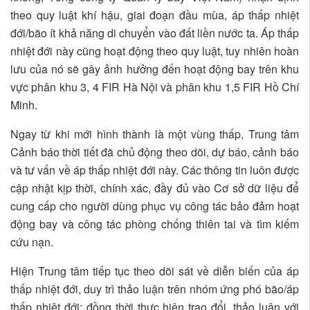
theo quy luật khí hậu, giai đoạn đầu mùa, áp thấp nhiệt
đới/bão ít khả năng di chuyển vào đất liền nước ta. Áp thấp
nhiệt đới này cũng hoạt động theo quy luật, tuy nhiên hoàn
lưu của nó sẽ gây ảnh hưởng đến hoạt động bay trên khu
vực phân khu 3, 4 FIR Hà Nội và phân khu 1,5 FIR Hồ Chí
Minh.
Ngay từ khi mới hình thành là một vùng thấp, Trung tâm
Cảnh báo thời tiết đã chủ động theo dõi, dự báo, cảnh báo
và tư vấn về áp thấp nhiệt đới này. Các thông tin luôn được
cập nhật kịp thời, chính xác, đầy đủ vào Cơ sở dữ liệu để
cung cấp cho người dùng phục vụ công tác bảo đảm hoạt
động bay và công tác phòng chống thiên tai và tìm kiếm
cứu nạn.
Hiện Trung tâm tiếp tục theo dõi sát về diễn biến của áp
thấp nhiệt đới, duy trì thảo luận trên nhóm ứng phó bão/áp
thấp nhiệt đới; đồng thời thực hiện trao đổi, thảo luận với