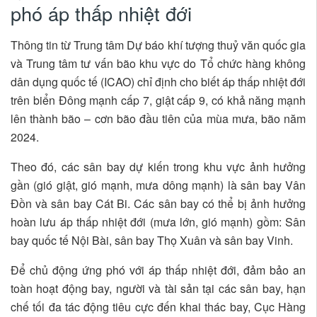
phó áp thấp nhiệt đới
Thông tin từ Trung tâm Dự báo khí tượng thuỷ văn quốc gia
và Trung tâm tư vấn bão khu vực do Tổ chức hàng không
dân dụng quốc tế (ICAO) chỉ định cho biết áp thấp nhiệt đới
trên biển Đông mạnh cấp 7, giật cấp 9, có khả năng mạnh
lên thành bão – cơn bão đầu tiên của mùa mưa, bão năm
2024.
Theo đó, các sân bay dự kiến trong khu vực ảnh hưởng
gần (gió giật, gió mạnh, mưa dông mạnh) là sân bay Vân
Đồn và sân bay Cát Bi. Các sân bay có thể bị ảnh hưởng
hoàn lưu áp thấp nhiệt đới (mưa lớn, gió mạnh) gồm: Sân
bay quốc tế Nội Bài, sân bay Thọ Xuân và sân bay Vinh.
Để chủ động ứng phó với áp thấp nhiệt đới, đảm bảo an
toàn hoạt động bay, người và tài sản tại các sân bay, hạn
chế tối đa tác động tiêu cực đến khai thác bay, Cục Hàng