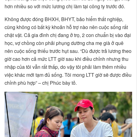
hơn nhiều so với mức lương chị làm tại công ty trước đó.
Không được đóng BHXH, BHYT, bảo hiểm thất nghiệp,
cũng không có bất kỳ khoản hỗ trợ nào nên cuộc sống rất
chật vật. Cả gia đình chị đang ở trọ, 2 con chuẩn bị vào đại
học, vợ chồng còn phải phụng dưỡng cha mẹ già ở quê
nên cuộc sống thiếu trước hụt sau. “Dù được trả lương theo
giờ cao hơn cả mức LTT giờ sau khi điều chỉnh nhưng thu
nhập của tôi vẫn rất thấp, do vậy tôi phải làm thêm nhiều
việc khác mới tạm đủ sống. Tôi mong LTT giờ sẽ được điều
chỉnh phù hợp” – chị Phúc bày tỏ.