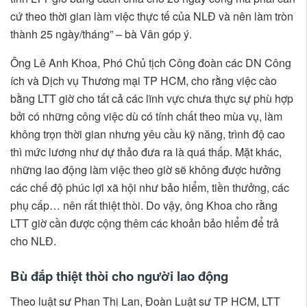
cứ theo thời gian làm việc thực tế của NLĐ và nên làm tròn
thành 25 ngày/tháng” – bà Vân góp ý.
Ông Lê Anh Khoa, Phó Chủ tịch Công đoàn các DN Công
ích và Dịch vụ Thương mại TP HCM, cho rằng việc cào
bằng LTT giờ cho tất cả các lĩnh vực chưa thực sự phù hợp
bởi có những công việc dù có tính chất theo mùa vụ, làm
không trọn thời gian nhưng yêu cầu kỹ năng, trình độ cao
thì mức lương như dự thảo đưa ra là quá thấp. Mặt khác,
những lao động làm việc theo giờ sẽ không được hưởng
các chế độ phúc lợi xã hội như bảo hiểm, tiền thưởng, các
phụ cấp… nên rất thiệt thòi. Do vậy, ông Khoa cho rằng
LTT giờ cần được cộng thêm các khoản bảo hiểm để trả
cho NLĐ.
Bù đắp thiệt thòi cho người lao động
Theo luật sư Phan Thị Lan, Đoàn Luật sư TP HCM, LTT