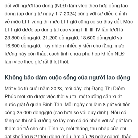
đối với người lao động (NLĐ) làm việc theo hợp đồng lao
động (áp dụng từ ngày 1-7-2024) cùng với sự điều chỉnh
về mức LTT vùng thì mức LTT giờ cũng có sự thay đổi. Mức
LTT giờ được áp dụng tại các vùng I, II, III, IV lần lượt là
23.800 đồng/giờ, 21.200 đồng/giờ, 18.600 đồng/giờ và
16.600 đồng/giờ. Tuy nhiên nhiều ý kiến cho rằng, mức
lương này còn thấp, cách tính chưa phù hợp khiến NLĐ
làm việc theo giờ rất thiệt thòi.
Không bảo đảm cuộc sống của người lao động
Mất việc từ cuối năm 2023, mới đây, chị Đặng Thị Diễm
Phúc mới xin được việc thời vụ tại một xưởng sản xuất
nước giặt ở quận Bình Tân. Mỗi ngày chị làm 8 giờ với tiền
công 25.000 đồng/giờ (cao hơn so với quy định). Nếu có
tăng ca thì chủ xưởng sẽ lấy con số đó nhân với số giờ làm
thêm để trả cho chị. Tính ra, mỗi tháng, thu nhập của chị
đạt khoảng 5,2 triệu đồng (nếu làm đủ 26 ngày công), thấp