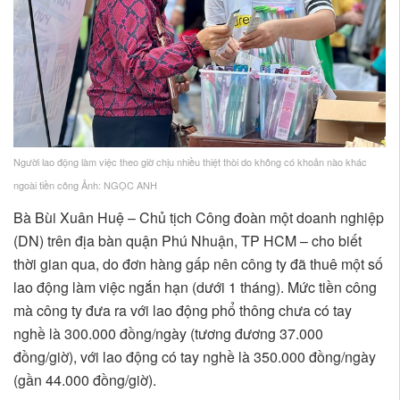
Người lao động làm việc theo giờ chịu nhiều thiệt thòi do không có khoản nào khác
ngoài tiền công Ảnh: NGỌC ANH
Bà Bùi Xuân Huệ – Chủ tịch Công đoàn một doanh nghiệp
(DN) trên địa bàn quận Phú Nhuận, TP HCM – cho biết
thời gian qua, do đơn hàng gấp nên công ty đã thuê một số
lao động làm việc ngắn hạn (dưới 1 tháng). Mức tiền công
mà công ty đưa ra với lao động phổ thông chưa có tay
nghề là 300.000 đồng/ngày (tương đương 37.000
đồng/giờ), với lao động có tay nghề là 350.000 đồng/ngày
(gần 44.000 đồng/giờ).