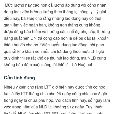
Mức lương này cao hơn cả lương áp dụng với công nhân
đang làm việc hưởng lương theo tháng tại công ty. Lý giải
điều này, bà Huệ cho rằng những lao động này có thời
gian làm việc ngắn hạn, không trọn tháng cũng không
được đóng bảo hiểm và hưởng các chế độ phụ cấp, thưởng
năng suất nên DN trả công cao hơn là để bù đắp lại khoản
thiếu hụt đó cho họ. “Việc tuyển dụng lao động thời gian
qua rất khó khăn nên nếu chỉ trả đúng theo mức LTT giờ
quy định thì sẽ rất khó để thu hút lao động, mà NLĐ cũng
không bảo đảm cuộc sống tối thiểu” – bà Huệ nói.
Cần tính đúng
Nhiều ý kiến cho rằng LTT giờ hiện nay được tính cơ học
tức là lấy LTT tháng chia cho 26 ngày công chia cho 8 giờ
trong ngày là chưa phù hợp. Với cách tính này, số ngày làm
việc trong năm của NLĐ là khoảng 212 ngày. Tuy nhiên
thực tế, NLĐ làm việc 302-303 ngày/năm (trừ ngày nghỉ