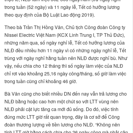
trong tuần (52 ngày) và 11 ngày lễ, Tết có hưởng lương
theo quy định của Bộ Luật Lao động 2019).
Theo bà Trần Thị Hồng Vân, Chủ tịch Công đoàn Công ty
Nissei Electric Việt Nam (KCX Linh Trung I, TP Thủ Đức),
những năm qua, số ngày nghỉ lễ, Tết có hưởng lương của
NLĐ đều nhiều hơn 11 ngày vì có những ngày nghỉ lễ, Tết
trùng với ngày nghỉ hằng tuần nên NLĐ được nghỉ bù. Như
vậy, nếu chia cho 12 tháng thì số ngày làm việc của NLĐ
chỉ rơi vào khoảng 25,16 ngày công/tháng, số giờ làm việc
trong tuần cũng chỉ khoảng 46 giờ.
Bà Vân cũng cho biết nhiều DN đến nay vẫn trả lương cho
NLĐ bằng hoặc cao hơn một chút so với LTT vùng nên
NLĐ phải cật lực tăng ca mới đủ sống. Do đó, việc tính
đúng mức LTT giờ rất quan trọng, đây là cơ sở để Công
đoàn thương lượng về tiền lương cho NLĐ. “Không nên
tính LTT giờ bằng cách chia cho 26 ngày công mà phải căn