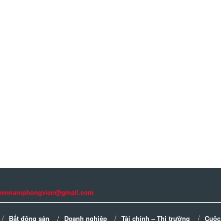
guyennamphongvien@gmail.com
Bất động sản
Doanh nghiệp
Tài chính – Thị trường
Cuộc