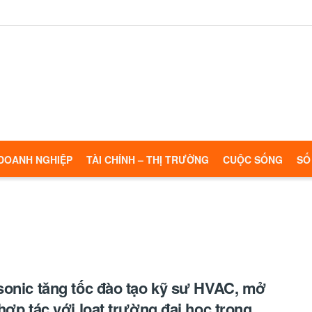
DOANH NGHIỆP
TÀI CHÍNH – THỊ TRƯỜNG
CUỘC SỐNG
SỐ
onic tăng tốc đào tạo kỹ sư HVAC, mở
hợp tác với loạt trường đại học trọng