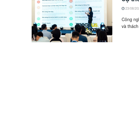
23/08/20
Công ngh
và thách