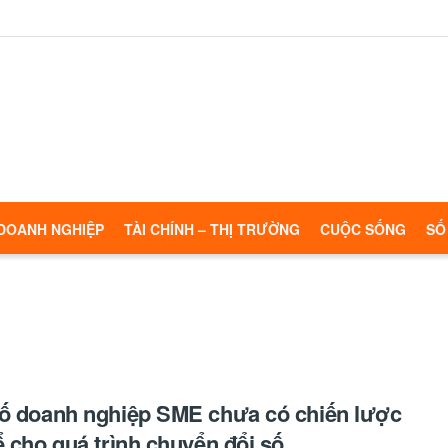
DOANH NGHIỆP
TÀI CHÍNH – THỊ TRƯỜNG
CUỘC SỐNG
SỐ
ố doanh nghiệp SME chưa có chiến lược
ể cho quá trình chuyển đổi số