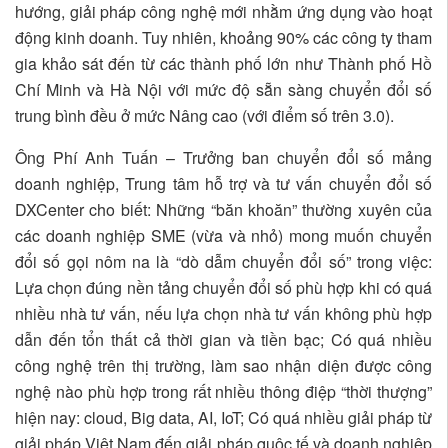
hướng, giải pháp công nghệ mới nhằm ứng dụng vào hoạt
động kinh doanh. Tuy nhiên, khoảng 90% các công ty tham
gia khảo sát đến từ các thành phố lớn như Thành phố Hồ
Chí Minh và Hà Nội với mức độ sẵn sàng chuyển đổi số
trung bình đều ở mức Nâng cao (với điểm số trên 3.0).
Ông Phí Anh Tuấn – Trưởng ban chuyển đổi số mảng
doanh nghiệp, Trung tâm hỗ trợ và tư vấn chuyển đổi số
DXCenter cho biết: Những “băn khoăn” thường xuyên của
các doanh nghiệp SME (vừa và nhỏ) mong muốn chuyển
đổi số gọi nôm na là “dò dẫm chuyển đổi số” trong việc:
Lựa chọn đúng nền tảng chuyển đổi số phù hợp khi có quá
nhiều nhà tư vấn, nếu lựa chọn nhà tư vấn không phù hợp
dẫn đến tổn thất cả thời gian và tiền bạc; Có quá nhiều
công nghệ trên thị trường, làm sao nhận diện được công
nghệ nào phù hợp trong rất nhiều thông điệp “thời thượng”
hiện nay: cloud, Big data, AI, IoT; Có quá nhiều giải pháp từ
giải pháp Việt Nam đến giải pháp quôc tế và doanh nghiệp