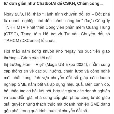
từ đơn giản như ChatbotAI để CSKH, Chấm công,..
Ngày 23/8, Hội thảo “Hành trình chuyển đổi số – Đột phá
từ doanh nghiệp nhỏ đến thành công lớn” được Công ty
TNHH MTV Phát triển Công viên phần mềm Quang Trung
(QTSC), Trung tâm Hỗ trợ và Tư vấn Chuyển đổi số
TP.HCM (DXCenter) tổ chức.
Hội thảo nằm trong khuôn khổ “Ngày hội xúc tiến giao
thương – Cánh cửa kết nối
thị trường Hàn – Việt” (Mega US Expo 2024), nhằm cung
cấp thông tin về các xu hướng, chiến lược và công nghệ
mới nhất trong lĩnh vực chuyển đổi số giúp các doanh
nghiệp SME nắm bắt và áp dụng hiệu quả. Bên cạnh đó,
hội thảo tạo cơ hội kết nối, hợp tác giữa các doanh nghiệp
và các diễn giả, nhà cung cấp giải pháp công từ đó giúp
giải quyết những thách thức mà doanh nghiệp SME đang
gặp phải trong quá trình thực thi chuyển đổi số.