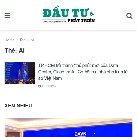
Home
Tag
AI
Thẻ:
AI
TP.HCM trở thành “thủ phủ” mới của Data
Center, Cloud và AI: Cơ hội bứt phá cho kinh tế
số Việt Nam
23/06/2026
XEM NHIỀU