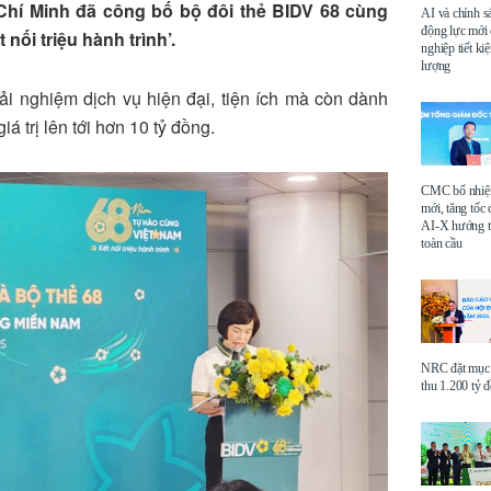
Chí Minh đã công bố bộ đôi thẻ BIDV 68 cùng
AI và chính s
động lực mới
nối triệu hành trình’.
nghiệp tiết k
lượng
i nghiệm dịch vụ hiện đại, tiện ích mà còn dành
 trị lên tới hơn 10 tỷ đồng.
CMC bổ nhi
mới, tăng tốc 
AI-X hướng tớ
toàn cầu
NRC đặt mục 
thu 1.200 tỷ 