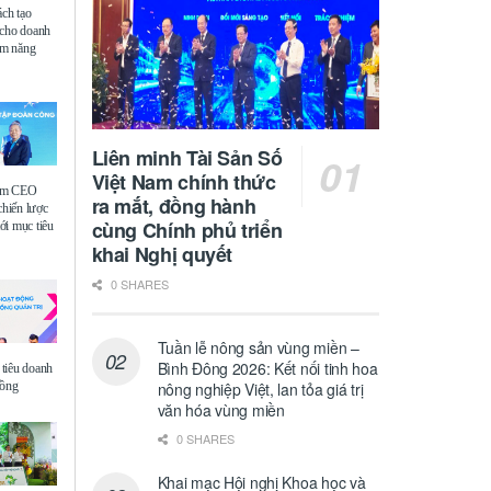
ách tạo
 cho doanh
iệm năng
Liên minh Tài Sản Số
Việt Nam chính thức
ệm CEO
ra mắt, đồng hành
chiến lược
cùng Chính phủ triển
i mục tiêu
khai Nghị quyết
0 SHARES
Tuần lễ nông sản vùng miền –
Bình Đông 2026: Kết nối tinh hoa
tiêu doanh
đồng
nông nghiệp Việt, lan tỏa giá trị
văn hóa vùng miền
0 SHARES
Khai mạc Hội nghị Khoa học và