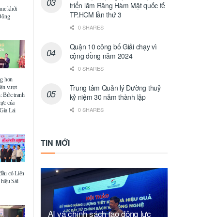
triển lãm Răng Hàm Mặt quốc tế
me khởi
TP.HCM lần thứ 3
 Đông
0 SHARES
Quận 10 công bố Giải chạy vì
cộng đồng năm 2024
0 SHARES
ng hơn
Trung tâm Quản lý Đường thuỷ
uận vượt
: Bức tranh
kỷ niệm 30 năm thành lập
 cực của
0 SHARES
Gia Lai
TIN MỚI
ầu có Liên
hiệu Sài
AI và chính sách tạo động lực