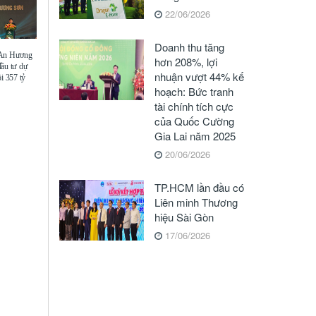
22/06/2026
Doanh thu tăng
 An Hương
hơn 208%, lợi
đầu tư dự
nhuận vượt 44% kế
i 357 tỷ
hoạch: Bức tranh
tài chính tích cực
của Quốc Cường
Gia Lai năm 2025
20/06/2026
TP.HCM lần đầu có
Liên minh Thương
hiệu Sài Gòn
17/06/2026