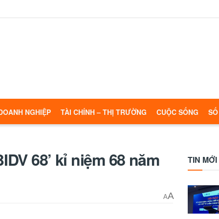
DOANH NGHIỆP
TÀI CHÍNH – THỊ TRƯỜNG
CUỘC SỐNG
SỐ
‘BIDV 68’ kỉ niệm 68 năm
TIN MỚI
A
A