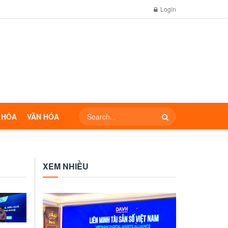
Login
 HÓA
VĂN HÓA
XEM NHIỀU