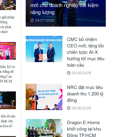
mới cho doanh nghiệp tiết kiệm
năng lượng
giải pháp
24/07/2026
 thông
 tư phát
o thuê
CMC bổ nhiệm
CEO mới, tăng tốc
chiến lược AI-X
hướng tới mục tiêu
toàn cầu
nhân, kỹ sư
n bằng tốt
30/06/2026
ường Cao
ế TP.HCM
NRC đặt mục tiêu
doanh thu 1.200 tỷ
đồng
26/06/2026
liệu di sản:
 định cho
Dragon E-Home
ăn hóa số
khởi công tại khu
Đông TP.HCM