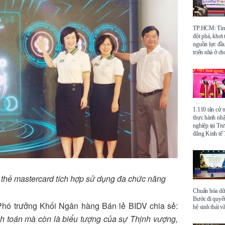
TP.HCM: Tìm 
đột phá, khơi
nguồn lực đầu
triển nhà ở ch
1.110 tân cử 
thực hành nhậ
nghiệp tại Tr
đẳng Kinh t
 thẻ mastercard tích hợp sử dụng đa chức năng
Chuẩn hóa dữ 
Bước đi quyết
Phó trưởng Khối Ngân hàng Bán lẻ BIDV chia sẻ:
hệ sinh thái v
nh toán mà còn là biểu tượng của sự Thịnh vượng,