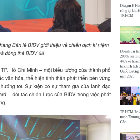
Dragon E-Ho
công tại khu
TP.HCM
án lẻ BIDV giới thiệu về chiến dịch kỉ niệm
Doanh thu tă
và dòng thẻ BIDV 68
208%, lợi nh
44% kế hoạch
tài chính tích
, TP. Hồ Chí Minh – một biểu tượng của thành phố
Quốc Cường 
năm 2025
 văn hóa, thể hiện tinh thần phát triển bền vững
 hướng tới. Sự kiện có sự tham gia của lãnh đạo
rd – đối tác chiến lược của BIDV trong việc phát
ng.
TP.HCM lần đ
minh Thương 
Gòn