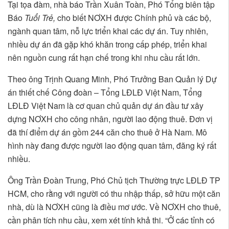
Tại tọa đàm, nhà báo Trần Xuân Toàn, Phó Tổng biên tập
Báo
Tuổi Trẻ,
cho biết NƠXH được Chính phủ và các bộ,
ngành quan tâm, nỗ lực triển khai các dự án. Tuy nhiên,
nhiều dự án đã gặp khó khăn trong cấp phép, triển khai
nên nguồn cung rất hạn chế trong khi nhu cầu rất lớn.
Theo ông Trịnh Quang Minh, Phó Trưởng Ban Quản lý Dự
án thiết chế Công đoàn – Tổng LĐLĐ Việt Nam, Tổng
LĐLĐ Việt Nam là cơ quan chủ quản dự án đầu tư xây
dựng NƠXH cho công nhân, người lao động thuê. Đơn vị
đã thí điểm dự án gồm 244 căn cho thuê ở Hà Nam. Mô
hình này đang được người lao động quan tâm, đăng ký rất
nhiều.
Ông Trần Đoàn Trung, Phó Chủ tịch Thường trực LĐLĐ TP
HCM, cho rằng với người có thu nhập thấp, sở hữu một căn
nhà, dù là NƠXH cũng là điều mơ ước. Về NƠXH cho thuê,
cần phân tích nhu cầu, xem xét tính khả thi. “Ở các tỉnh có