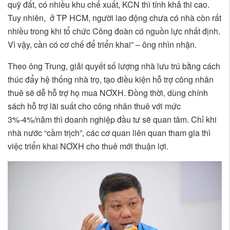
quỹ đất, có nhiều khu chế xuất, KCN thì tính khả thi cao.
Tuy nhiên, ở TP HCM, người lao động chưa có nhà còn rất
nhiều trong khi tổ chức Công đoàn có nguồn lực nhất định.
Vì vậy, cần có cơ chế để triển khai” – ông nhìn nhận.
Theo ông Trung, giải quyết số lượng nhà lưu trú bằng cách
thúc đẩy hệ thống nhà trọ, tạo điều kiện hỗ trợ công nhân
thuê sẽ dễ hỗ trợ họ mua NƠXH. Đồng thời, dùng chính
sách hỗ trợ lãi suất cho công nhân thuê với mức
3%-4%/năm thì doanh nghiệp đầu tư sẽ quan tâm. Chỉ khi
nhà nước “cầm trịch”, các cơ quan liên quan tham gia thì
việc triển khai NƠXH cho thuê mới thuận lợi.