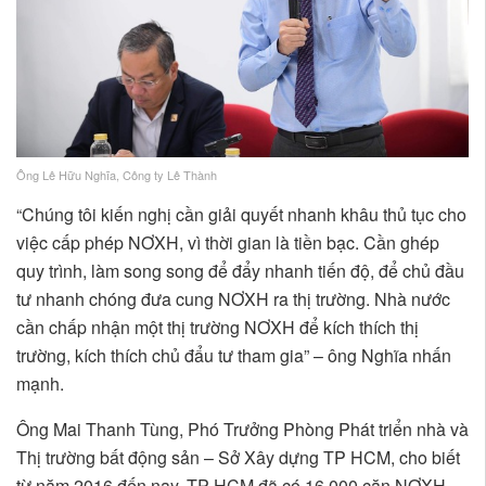
Ông Lê Hữu Nghĩa, Công ty Lê Thành
“Chúng tôi kiến nghị cần giải quyết nhanh khâu thủ tục cho
việc cấp phép NƠXH, vì thời gian là tiền bạc. Cần ghép
quy trình, làm song song để đẩy nhanh tiến độ, để chủ đầu
tư nhanh chóng đưa cung NƠXH ra thị trường. Nhà nước
cần chấp nhận một thị trường NƠXH để kích thích thị
trường, kích thích chủ đẩu tư tham gia” – ông Nghĩa nhấn
mạnh.
Ông Mai Thanh Tùng, Phó Trưởng Phòng Phát triển nhà và
Thị trường bất động sản – Sở Xây dựng TP HCM, cho biết
từ năm 2016 đến nay, TP HCM đã có 16.000 căn NƠXH