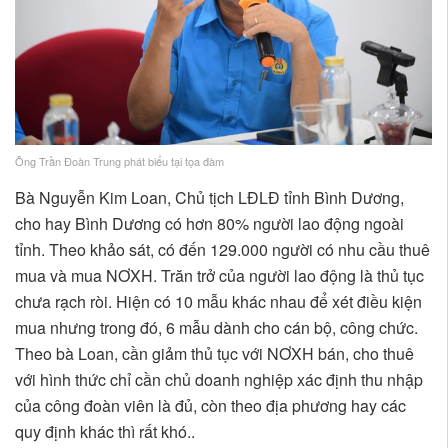
Ông Trần Đoàn Trung phát biểu tại tọa đàm
Bà Nguyễn Kim Loan, Chủ tịch LĐLĐ tỉnh Bình Dương,
cho hay Bình Dương có hơn 80% người lao động ngoài
tỉnh. Theo khảo sát, có đến 129.000 người có nhu cầu thuê
mua và mua NƠXH. Trăn trở của người lao động là thủ tục
chưa rạch ròi. Hiện có 10 mẫu khác nhau để xét điều kiện
mua nhưng trong đó, 6 mẫu dành cho cán bộ, công chức.
Theo bà Loan, cần giảm thủ tục với NƠXH bán, cho thuê
với hình thức chỉ cần chủ doanh nghiệp xác định thu nhập
của công đoàn viên là đủ, còn theo địa phương hay các
quy định khác thì rất khó..