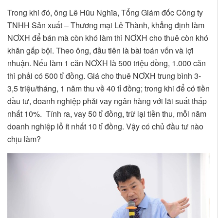
Trong khi đó, ông Lê Hũu Nghĩa, Tổng Giám đốc Công ty
TNHH Sản xuất – Thương mại Lê Thành, khẳng định làm
NƠXH để bán mà còn khó làm thì NƠXH cho thuê còn khó
khăn gấp bội. Theo ông, đầu tiên là bài toán vốn và lợi
nhuận. Nếu làm 1 căn NƠXH là 500 triệu đồng, 1.000 căn
thì phải có 500 tỉ đồng. Giá cho thuê NƠXH trung bình 3-
3,5 triệu/tháng, 1 năm thu về 40 tỉ đồng; trong khi để có tiền
đầu tư, doanh nghiệp phải vay ngân hàng với lãi suất thấp
nhất 10%. Tính ra, vay 50 tỉ đồng, trừ lại tiền thu, mỗi năm
doanh nghiệp lỗ ít nhất 10 tỉ đồng. Vậy có chủ đầu tư nào
chịu làm?