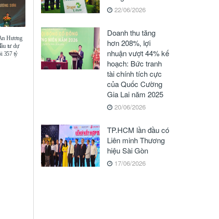
22/06/2026
Doanh thu tăng
 An Hương
hơn 208%, lợi
đầu tư dự
nhuận vượt 44% kế
i 357 tỷ
hoạch: Bức tranh
tài chính tích cực
của Quốc Cường
Gia Lai năm 2025
20/06/2026
TP.HCM lần đầu có
Liên minh Thương
hiệu Sài Gòn
17/06/2026