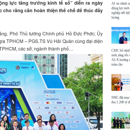
ộng lực tăng trưởng kinh tế số” diễn ra ngày
AI và chính s
động lực mới
 cho rằng cần hoàn thiện thể chế để thúc đẩy
nghiệp tiết k
lượng
Đảng, Phó Thủ tướng Chính phủ Hồ Đức Phớc; Ủy
 gia TPHCM – PGS.TS Vũ Hải Quân cùng đại diện
TPHCM, các sở, ngành thành phố…
CMC bổ nhi
mới, tăng tốc 
AI-X hướng tớ
toàn cầu
NRC đặt mục 
thu 1.200 tỷ 