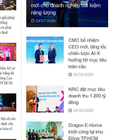
mới cho doanh nghiệp tiết kiệm
năng lượng
giải pháp
24/07/2026
 thông
 tư phát
o thuê
CMC bổ nhiệm
CEO mới, tăng tốc
chiến lược AI-X
hướng tới mục tiêu
toàn cầu
nhân, kỹ sư
n bằng tốt
30/06/2026
ường Cao
ế TP.HCM
NRC đặt mục tiêu
doanh thu 1.200 tỷ
đồng
26/06/2026
liệu di sản:
 định cho
Dragon E-Home
ăn hóa số
khởi công tại khu
Đông TP.HCM