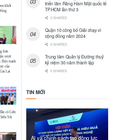
triển lãm Răng Hàm Mặt quốc tế
me khởi
TP.HCM lần thứ 3
 Đông
0 SHARES
Quận 10 công bố Giải chạy vì
cộng đồng năm 2024
0 SHARES
ng hơn
Trung tâm Quản lý Đường thuỷ
uận vượt
: Bức tranh
kỷ niệm 30 năm thành lập
 cực của
0 SHARES
Gia Lai
TIN MỚI
ầu có Liên
hiệu Sài
AI và chính sách tạo động lực