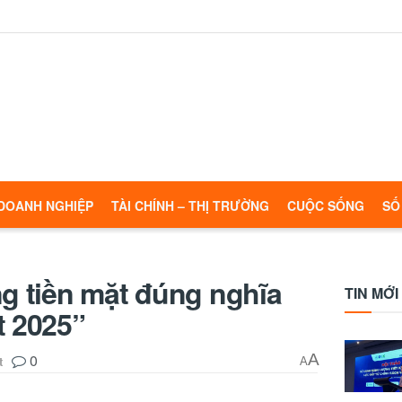
DOANH NGHIỆP
TÀI CHÍNH – THỊ TRƯỜNG
CUỘC SỐNG
SỐ
ng tiền mặt đúng nghĩa
TIN MỚI
t 2025”
0
A
t
A