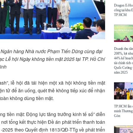
Dragon E-Ho
công tại khu
TP.HCM
Doanh thu tă
c Ngân hàng Nhà nước Phạm Tiến Dũng cùng đại
208%, lợi nh
ạc Lễ hội Ngày không tiền mặt 2025 tại TP. Hồ Chí
44% kế hoạch
tài chính tích
inh
Quốc Cường 
năm 2025
h”, lễ hội đã tái hiện một xã hội không tiền mặt
n tử để ăn uống, quét thẻ không tiếp xúc để nhận
toàn không dùng tiền mặt.
TP.HCM lần đ
minh Thương 
g tiền mặt: Động lực tăng trưởng kinh tế số” diễn
Gòn
 nơi tổng kết thực hiện Đề án phát triển thanh toán
1-2025 theo Quyết định 1813/QĐ-TTg về phát triển