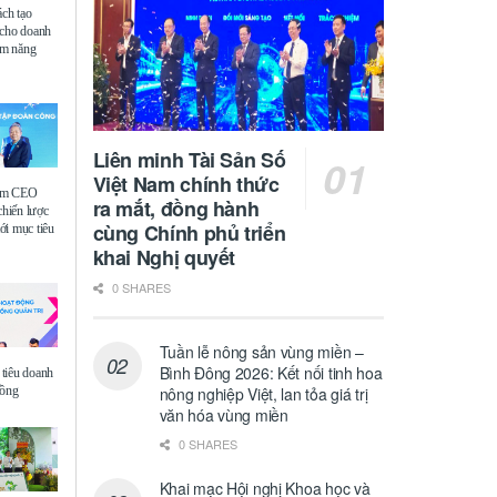
ách tạo
 cho doanh
iệm năng
Liên minh Tài Sản Số
Việt Nam chính thức
ệm CEO
ra mắt, đồng hành
chiến lược
cùng Chính phủ triển
i mục tiêu
khai Nghị quyết
0 SHARES
Tuần lễ nông sản vùng miền –
Bình Đông 2026: Kết nối tinh hoa
tiêu doanh
đồng
nông nghiệp Việt, lan tỏa giá trị
văn hóa vùng miền
0 SHARES
Khai mạc Hội nghị Khoa học và