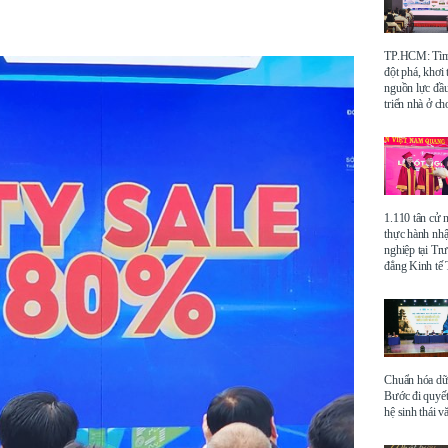
TP.HCM: Tìm 
đột phá, khơi
nguồn lực đầu
triển nhà ở ch
1.110 tân cử 
thực hành nhậ
nghiệp tại Tr
đẳng Kinh t
Chuẩn hóa dữ 
Bước đi quyết
hệ sinh thái v