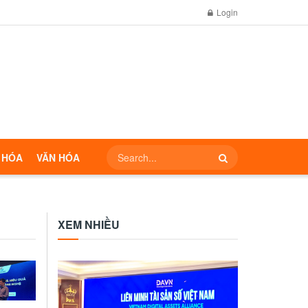
Login
 HÓA
VĂN HÓA
XEM NHIỀU