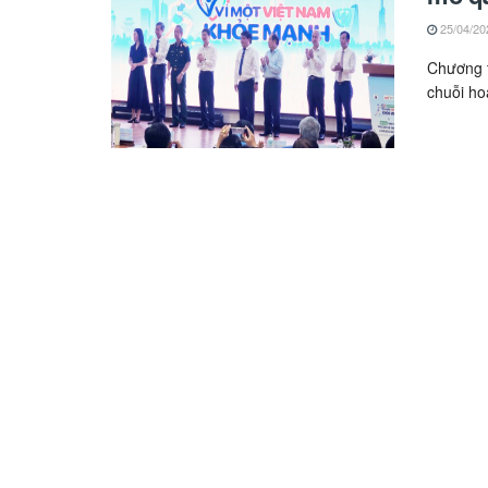
25/04/20
Chương t
chuỗi ho