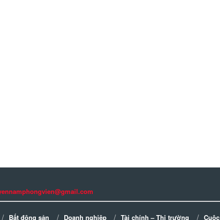
guyennamphongvien@gmail.com
Bất động sản
Doanh nghiệp
Tài chính – Thị trường
Cuộc