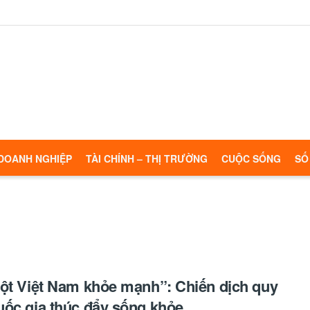
DOANH NGHIỆP
TÀI CHÍNH – THỊ TRƯỜNG
CUỘC SỐNG
SỐ
ột Việt Nam khỏe mạnh”: Chiến dịch quy
ốc gia thúc đẩy sống khỏe