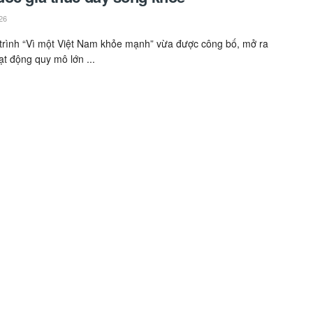
26
rình “Vì một Việt Nam khỏe mạnh” vừa được công bố, mở ra
ạt động quy mô lớn ...