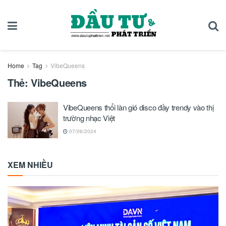
Home
Tag
VibeQueens
Thẻ:
VibeQueens
VibeQueens thổi làn gió disco đầy trendy vào thị
trường nhạc Việt
07/06/2024
XEM NHIỀU