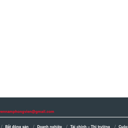
guyennamphongvien@gmail.com
Bất động sản
Doanh nghiệp
Tài chính – Thị trường
Cuộc