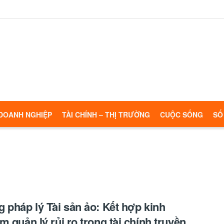
DOANH NGHIỆP
TÀI CHÍNH – THỊ TRƯỜNG
CUỘC SỐNG
SỐ
 pháp lý Tài sản ảo: Kết hợp kinh
m quản lý rủi ro trong tài chính truyền