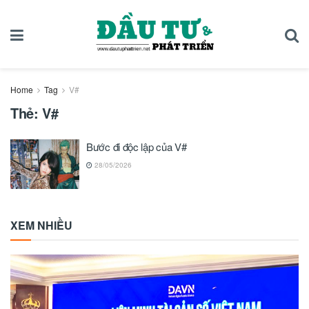
Home
Tag
V#
Thẻ:
V#
Bước đi độc lập của V#
28/05/2026
XEM NHIỀU