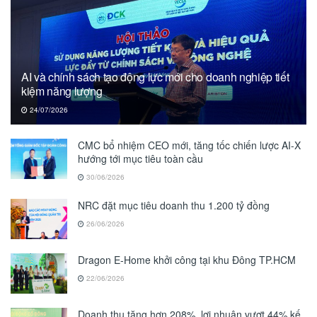
AI và chính sách tạo động lực mới cho doanh nghiệp tiết
kiệm năng lượng
24/07/2026
CMC bổ nhiệm CEO mới, tăng tốc chiến lược AI-X
hướng tới mục tiêu toàn cầu
30/06/2026
NRC đặt mục tiêu doanh thu 1.200 tỷ đồng
26/06/2026
Dragon E-Home khởi công tại khu Đông TP.HCM
22/06/2026
Doanh thu tăng hơn 208%, lợi nhuận vượt 44% kế