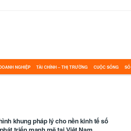
DOANH NGHIỆP
TÀI CHÍNH – THỊ TRƯỜNG
CUỘC SỐNG
SỐ
hình khung pháp lý cho nền kinh tế số
phát triển mạnh mẽ tại Việt Nam