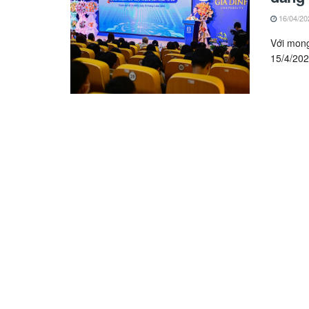
16/04/20
Với mong
15/4/202