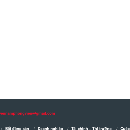
guyennamphongvien@gmail.com
Bất động sản
Doanh nghiệp
Tài chính – Thị trường
Cuộc