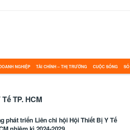
DOANH NGHIỆP
TÀI CHÍNH – THỊ TRƯỜNG
CUỘC SỐNG
SỐ
 Y Tế TP. HCM
 phát triển Liên chi hội Hội Thiết Bị Y Tế
CM nhiệm kì 2024-2029