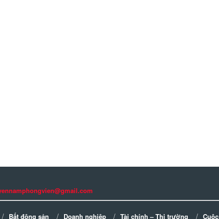
guyennamphongvien@gmail.com
Bất động sản
Doanh nghiệp
Tài chính – Thị trường
Cuộc