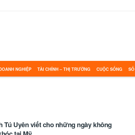
DOANH NGHIỆP
TÀI CHÍNH – THỊ TRƯỜNG
CUỘC SỐNG
SỐ
 Tú Uyên viết cho những ngày không
hóc tại Mỹ