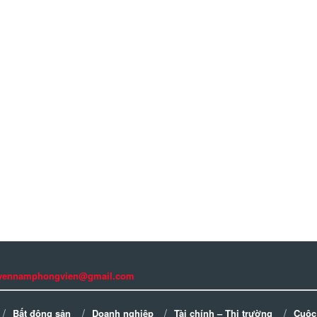
guyennamphongvien@gmail.com
Bất động sản
Doanh nghiệp
Tài chính – Thị trường
Cuộc