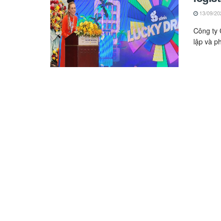
13/09/20
Công ty 
lập và ph