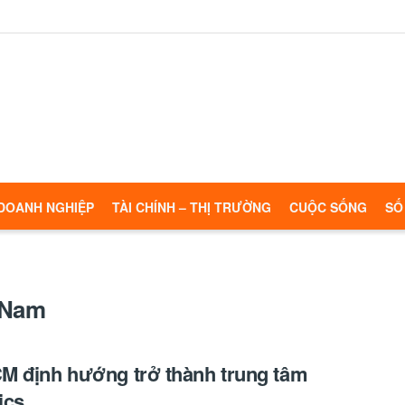
DOANH NGHIỆP
TÀI CHÍNH – THỊ TRƯỜNG
CUỘC SỐNG
SỐ
t Nam
 định hướng trở thành trung tâm
ics